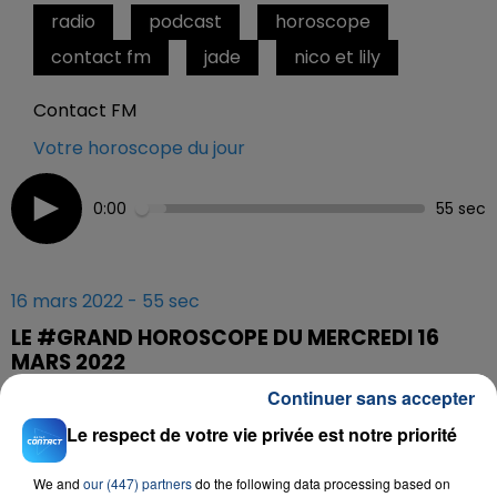
radio
podcast
horoscope
contact fm
jade
nico et lily
Contact FM
Votre horoscope du jour
0:00
55 sec
16 mars 2022 - 55 sec
LE #GRAND HOROSCOPE DU MERCREDI 16
MARS 2022
Continuer sans accepter
Tous les jours à 5h40, 6h40, 7h40 et 8h40, retrouvez le
Le respect de votre vie privée est notre priorité
#Grand Horoscope sur Contact FM
We and
our (447) partners
do the following data processing based on