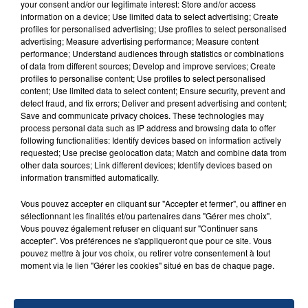
your consent and/or our legitimate interest: Store and/or access
information on a device; Use limited data to select advertising; Create
profiles for personalised advertising; Use profiles to select personalised
advertising; Measure advertising performance; Measure content
performance; Understand audiences through statistics or combinations
of data from different sources; Develop and improve services; Create
profiles to personalise content; Use profiles to select personalised
TITRES DIFFUSÉS
content; Use limited data to select content; Ensure security, prevent and
detect fraud, and fix errors; Deliver and present advertising and content;
Save and communicate privacy choices. These technologies may
process personal data such as IP address and browsing data to offer
13h31
13h31
13h29
13h29
following functionalities: Identify devices based on information actively
requested; Use precise geolocation data; Match and combine data from
other data sources; Link different devices; Identify devices based on
information transmitted automatically.
Vous pouvez accepter en cliquant sur "Accepter et fermer", ou affiner en
sélectionnant les finalités et/ou partenaires dans "Gérer mes choix".
Vous pouvez également refuser en cliquant sur "Continuer sans
accepter". Vos préférences ne s'appliqueront que pour ce site. Vous
pouvez mettre à jour vos choix, ou retirer votre consentement à tout
moment via le lien "Gérer les cookies" situé en bas de chaque page.
CHARLOTTE CARDIN
DOMINIC FIKE
Tant Pis Pour Elle
Babydoll