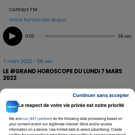
Contact FM
Votre horoscope du jour
0:00
58 sec
7 mars 2022 - 58 sec
LE #GRAND HOROSCOPE DU LUNDI 7 MARS
2022
Continuer sans accepter
Tous les jours à 5h40, 6h40, 7h40 et 8h40, retrouvez le
#Grand Horoscope sur Contact FM
Le respect de votre vie privée est notre priorité
We and
our (447) partners
do the following data processing based on
your consent and/or our legitimate interest: Store and/or access
information on a device; Use limited data to select advertising; Create
profiles for personalised advertising; Use profiles to select personalised