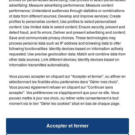
advertising; Measure advertising performance; Measure content
performance; Understand audiences through statistics or combinations
of data from different sources; Develop and improve services; Create
TITRES DIFFUSÉS
profiles to personalise content; Use profiles to select personalised
content; Use limited data to select content; Ensure security, prevent and
detect fraud, and fix errors; Deliver and present advertising and content;
Save and communicate privacy choices. These technologies may
4h38
4h38
4h35
4h35
process personal data such as IP address and browsing data to offer
following functionalities: Identify devices based on information actively
requested; Use precise geolocation data; Match and combine data from
other data sources; Link different devices; Identify devices based on
information transmitted automatically.
Vous pouvez accepter en cliquant sur "Accepter et fermer", ou affiner en
sélectionnant les finalités et/ou partenaires dans "Gérer mes choix".
Vous pouvez également refuser en cliquant sur "Continuer sans
accepter". Vos préférences ne s'appliqueront que pour ce site. Vous
pouvez mettre à jour vos choix, ou retirer votre consentement à tout
J BALVIN
JONAS BROTHERS
moment via le lien "Gérer les cookies" situé en bas de chaque page.
Azul
Sucker
4h32
4h32
4h30
4h30
Accepter et fermer