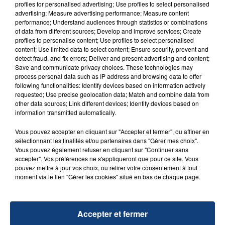
profiles for personalised advertising; Use profiles to select personalised
advertising; Measure advertising performance; Measure content
performance; Understand audiences through statistics or combinations
TITRES DIFFUSÉS
of data from different sources; Develop and improve services; Create
profiles to personalise content; Use profiles to select personalised
content; Use limited data to select content; Ensure security, prevent and
detect fraud, and fix errors; Deliver and present advertising and content;
15h27
15h27
15h25
15h25
Save and communicate privacy choices. These technologies may
process personal data such as IP address and browsing data to offer
following functionalities: Identify devices based on information actively
requested; Use precise geolocation data; Match and combine data from
other data sources; Link different devices; Identify devices based on
information transmitted automatically.
Vous pouvez accepter en cliquant sur "Accepter et fermer", ou affiner en
sélectionnant les finalités et/ou partenaires dans "Gérer mes choix".
Vous pouvez également refuser en cliquant sur "Continuer sans
accepter". Vos préférences ne s'appliqueront que pour ce site. Vous
pouvez mettre à jour vos choix, ou retirer votre consentement à tout
CLARA LUCIANI
DJ GOJA & JASON DERULO &
La Grenade
moment via le lien "Gérer les cookies" situé en bas de chaque page.
MELODY
Mi Chico
15h22
15h22
15h20
15h20
Accepter et fermer