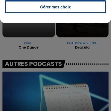
Gérer mes choix
DRAKE
TAME IMPALA & JENNIE
One Dance
Dracula
AUTRES PODCASTS