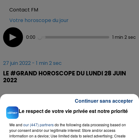
Contact FM
Votre horoscope du jour
0:00
1 min 2 sec
27 juin 2022 - 1 min 2 sec
LE #GRAND HOROSCOPE DU LUNDI 28 JUIN
2022
Tous les jours à 5h40, 6h40, 7h40 et 8h40, retrouvez le
Continuer sans accepter
#Grand Horoscope sur Contact FM
Le respect de votre vie privée est notre priorité
We and
our (447) partners
do the following data processing based on
your consent and/or our legitimate interest: Store and/or access
information on a device; Use limited data to select advertising; Create