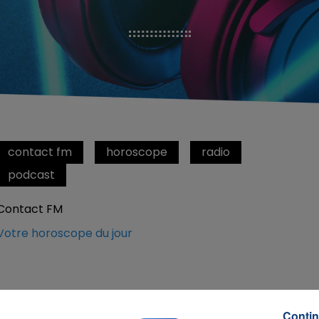
contact fm
horoscope
radio
podcast
Contact FM
Votre horoscope du jour
Contin