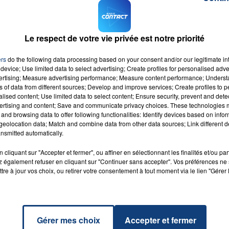
Le respect de votre vie privée est notre priorité
ers
do the following data processing based on your consent and/or our legitimate int
device; Use limited data to select advertising; Create profiles for personalised adver
0
vertising; Measure advertising performance; Measure content performance; Unders
ns of data from different sources; Develop and improve services; Create profiles to 
alised content; Use limited data to select content; Ensure security, prevent and detect
ertising and content; Save and communicate privacy choices. These technologies
and browsing data to offer following functionalities: Identify devices based on infor
eolocation data; Match and combine data from other data sources; Link different de
2022
nsmitted automatically.
cliquant sur "Accepter et fermer", ou affiner en sélectionnant les finalités et/ou pa
 également refuser en cliquant sur "Continuer sans accepter". Vos préférences ne 
vez le #Grand Horoscope sur Contact FM
tre à jour vos choix, ou retirer votre consentement à tout moment via le lien "Gérer 
Gérer mes choix
Accepter et fermer