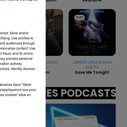
7h40
7h40
7h37
7h37
7h00 - 11h00
LA TEAM DE L'ÉTÉ
erest: Store and/or
tising; Use profiles to
:00
tand audiences through
personalise content; Use
 fraud, and fix errors;
 may process personal
CAMILA CABELLO & ED
JENNIFER LOPEZ & DAVID
mation actively
SHEERAN
GUETTA
vices; Identify devices
Bam Bam
Save Me Tonight
rtenaires dans "Gérer
AUTRES PODCASTS
s'appliqueront que pour
les cookies" situé en