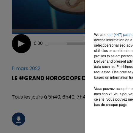
We and
our (447) partn
access information on a 
0:00
select personalised ad
statistics or combinatio
profiles to select person
Deliver and present adv
data such as IP address 
11 mars 2022
requested; Use precise g
LE #GRAND HOROSCOPE DU JEUDI 11 MARS 
based on information tra
Vous pouvez accepter en 
mes choix". Vous pouvez
Tous les jours à 5h40, 6h40, 7h40 et 8h40, retrou
ce site. Vous pouvez met
bas de chaque page.