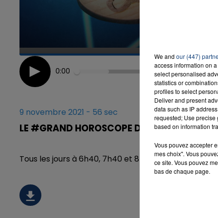
We and
our (447) partn
access information on a 
0:00
select personalised ad
statistics or combinatio
profiles to select person
Deliver and present adv
data such as IP address 
9 novembre 2021 - 56 sec
requested; Use precise g
LE #GRAND HOROSCOPE DU 9 NOVEMBRE 2
based on information tra
Vous pouvez accepter en 
mes choix". Vous pouvez
Tous les jours à 6h40, 7h40 et 8h40, retrouvez le 
ce site. Vous pouvez met
bas de chaque page.