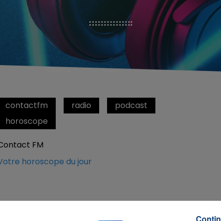
contactfm
radio
podcast
horoscope
Contact FM
Votre horoscope du jour
Contin