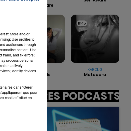
BIEBER
I Don't Care
1h48
1h48
1h45
1h45
7h00 - 11h00
LA TEAM DE L'ÉTÉ
erest: Store and/or
tising; Use profiles to
sec
tand audiences through
personalise content; Use
 fraud, and fix errors;
 may process personal
mation actively
MIKI
KAROL G
vices; Identify devices
Particule
Matadora
rtenaires dans "Gérer
AUTRES PODCASTS
s'appliqueront que pour
les cookies" situé en