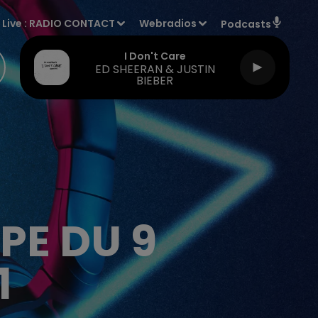
Live :
RADIO CONTACT
Webradios
Podcasts
I Don't Care
ED SHEERAN & JUSTIN
BIEBER
E DU 9
1