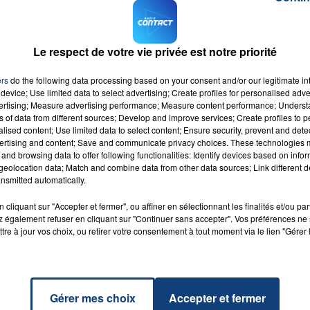
Le respect de votre vie privée est notre priorité
ers
do the following data processing based on your consent and/or our legitimate int
device; Use limited data to select advertising; Create profiles for personalised adver
56 
vertising; Measure advertising performance; Measure content performance; Unders
ns of data from different sources; Develop and improve services; Create profiles to 
alised content; Use limited data to select content; Ensure security, prevent and detect
ertising and content; Save and communicate privacy choices. These technologies
and browsing data to offer following functionalities: Identify devices based on infor
eolocation data; Match and combine data from other data sources; Link different de
021
nsmitted automatically.
cliquant sur "Accepter et fermer", ou affiner en sélectionnant les finalités et/ou pa
 également refuser en cliquant sur "Continuer sans accepter". Vos préférences ne 
#Grand Horoscope sur Contact FM.
tre à jour vos choix, ou retirer votre consentement à tout moment via le lien "Gérer 
Gérer mes choix
Accepter et fermer