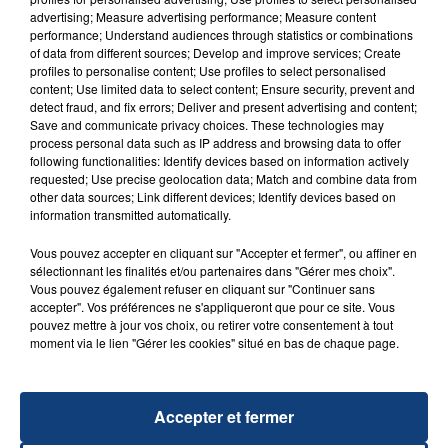
advertising; Measure advertising performance; Measure content
performance; Understand audiences through statistics or combinations
of data from different sources; Develop and improve services; Create
TITRES DIFFUSÉS
profiles to personalise content; Use profiles to select personalised
content; Use limited data to select content; Ensure security, prevent and
detect fraud, and fix errors; Deliver and present advertising and content;
Save and communicate privacy choices. These technologies may
7h06
7h06
7h03
7h03
process personal data such as IP address and browsing data to offer
following functionalities: Identify devices based on information actively
requested; Use precise geolocation data; Match and combine data from
other data sources; Link different devices; Identify devices based on
information transmitted automatically.
Vous pouvez accepter en cliquant sur "Accepter et fermer", ou affiner en
sélectionnant les finalités et/ou partenaires dans "Gérer mes choix".
Vous pouvez également refuser en cliquant sur "Continuer sans
accepter". Vos préférences ne s'appliqueront que pour ce site. Vous
pouvez mettre à jour vos choix, ou retirer votre consentement à tout
METRO BOOMIN & THE WEEKND
ANOTR & 54 ULTRA
moment via le lien "Gérer les cookies" situé en bas de chaque page.
Creepin
Talk To You
6h56
6h56
6h54
6h54
Accepter et fermer