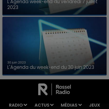
L'Agenda week-end du vendredi 7 juillet
2023
Que faire ce week-end dans les hauts-de-
France, la Marne et les Ardennes ?
30 juin 2023
L'Agenda du week-end du 30 juin 2023
Que faire ce week-end dans les hauts-de-
7h00 - 11h00
France, la Marne et les Ardennes ?
LA TEAM DE L'ÉTÉ
RADIO
ACTUS
MÉDIAS
JEUX