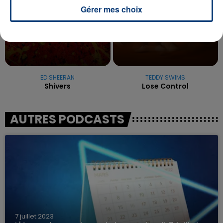
Gérer mes choix
ED SHEERAN
TEDDY SWIMS
Shivers
Lose Control
AUTRES PODCASTS
7 juillet 2023