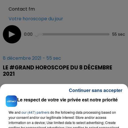
Contact fm
Votre horoscope du jour
0:00
55 sec
8 décembre 2021 - 55 sec
LE #GRAND HOROSCOPE DU 8 DÉCEMBRE
2021
Continuer sans accepter
Tous les jours à 6h40, 7h40 et 8h40, retrouvez le
#Grand Horoscope sur Contact FM
Le respect de votre vie privée est notre priorité
We and
our (447) partners
do the following data processing based on
your consent and/or our legitimate interest: Store and/or access
information on a device; Use limited data to select advertising; Create
profiles for personalised advertising; Use profiles to select personalised