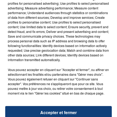
profiles for personalised advertising; Use profiles to select personalised
advertising; Measure advertising performance; Measure content
performance; Understand audiences through statistics or combinations
of data from different sources; Develop and improve services; Create
TITRES DIFFUSÉS
profiles to personalise content; Use profiles to select personalised
content; Use limited data to select content; Ensure security, prevent and
detect fraud, and fix errors; Deliver and present advertising and content;
Save and communicate privacy choices. These technologies may
15h05
15h05
15h02
15h02
process personal data such as IP address and browsing data to offer
following functionalities: Identify devices based on information actively
requested; Use precise geolocation data; Match and combine data from
other data sources; Link different devices; Identify devices based on
information transmitted automatically.
Vous pouvez accepter en cliquant sur "Accepter et fermer", ou affiner en
sélectionnant les finalités et/ou partenaires dans "Gérer mes choix".
Vous pouvez également refuser en cliquant sur "Continuer sans
accepter". Vos préférences ne s'appliqueront que pour ce site. Vous
pouvez mettre à jour vos choix, ou retirer votre consentement à tout
ADELE CASTILLON
DUA LIPA
moment via le lien "Gérer les cookies" situé en bas de chaque page.
Ete Avec Toi
Don't Start Now
15h00
15h00
14h56
14h56
Accepter et fermer