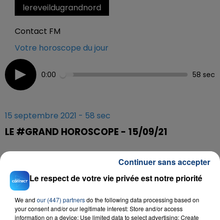
lereveildugrandnord
Contact FM
Votre horoscope du jour
0:00
58 sec
15 septembre 2021 - 58 sec
LE #GRAND HOROSCOPE - 15/09/21
Continuer sans accepter
Tous les jours retrouvez le #Grand Horoscope sur
Contact FM
Le respect de votre vie privée est notre priorité
We and
our (447) partners
do the following data processing based on
your consent and/or our legitimate interest: Store and/or access
information on a device; Use limited data to select advertising; Create