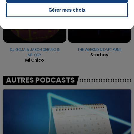
Gérer mes choix
DJ GOJA & JASON DERULO &
THE WEEKND & DAFT PUNK
Starboy
MELODY
Mi Chico
AUTRES PODCASTS