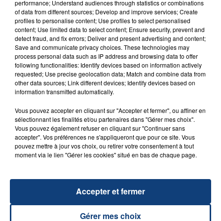
TITRES DIFFUSÉS
performance; Understand audiences through statistics or combinations
of data from different sources; Develop and improve services; Create
profiles to personalise content; Use profiles to select personalised
content; Use limited data to select content; Ensure security, prevent and
15h57
15h57
15h54
15h54
detect fraud, and fix errors; Deliver and present advertising and content;
Save and communicate privacy choices. These technologies may
process personal data such as IP address and browsing data to offer
following functionalities: Identify devices based on information actively
requested; Use precise geolocation data; Match and combine data from
other data sources; Link different devices; Identify devices based on
information transmitted automatically.
Vous pouvez accepter en cliquant sur "Accepter et fermer", ou affiner en
sélectionnant les finalités et/ou partenaires dans "Gérer mes choix".
Vous pouvez également refuser en cliquant sur "Continuer sans
JONAS BLUE
SHAKIRA FEAT. BURNA BOY
accepter". Vos préférences ne s'appliqueront que pour ce site. Vous
Mama
Dai Dai
pouvez mettre à jour vos choix, ou retirer votre consentement à tout
moment via le lien "Gérer les cookies" situé en bas de chaque page.
15h47
15h47
15h44
15h44
Accepter et fermer
Gérer mes choix