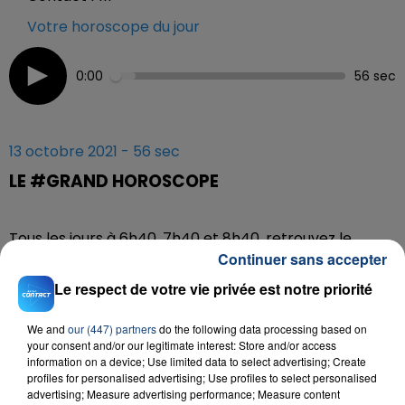
Votre horoscope du jour
0:00
56 sec
13 octobre 2021 - 56 sec
LE #GRAND HOROSCOPE
Tous les jours à 6h40, 7h40 et 8h40, retrouvez le
Continuer sans accepter
#Grand Horoscope sur Contact FM
Le respect de votre vie privée est notre priorité
We and
our (447) partners
do the following data processing based on
your consent and/or our legitimate interest: Store and/or access
information on a device; Use limited data to select advertising; Create
profiles for personalised advertising; Use profiles to select personalised
advertising; Measure advertising performance; Measure content