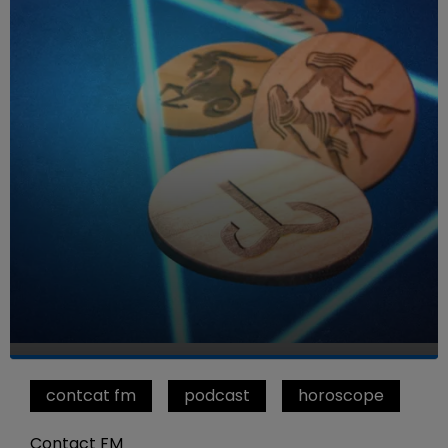
contcat fm
podcast
horoscope
Contact FM