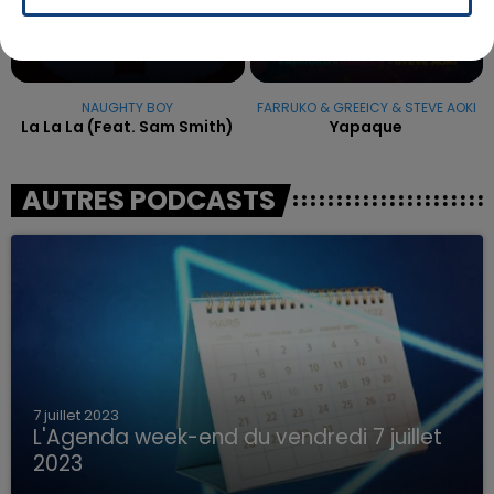
NAUGHTY BOY
FARRUKO & GREEICY & STEVE AOKI
La La La (feat. Sam Smith)
Yapaque
AUTRES PODCASTS
7 juillet 2023
L'Agenda week-end du vendredi 7 juillet
2023
Que faire ce week-end dans les hauts-de-