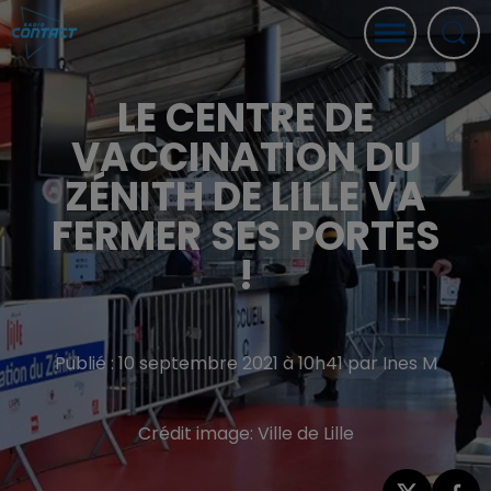
LE CENTRE DE
VACCINATION DU
ZÉNITH DE LILLE VA
FERMER SES PORTES
!
Publié : 10 septembre 2021 à 10h41 par Ines M
Crédit image:
Ville de Lille