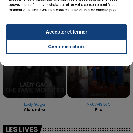
pouvez mettre à jour vos choix, ou retirer votre consentement à tout
La famille a porté plainte contre la clinique qui a
moment via le lien "Gérer les cookies" situé en bas de chaque page.
reconnu sa responsabilité et présenté ses
excuses.
TITRES DIFFUSÉS
Accepter et fermer
17h29
17h29
17h27
17h27
Gérer mes choix
Lady Gaga
MAUVAIS DJO
Alejandro
Pile
LES LIVES