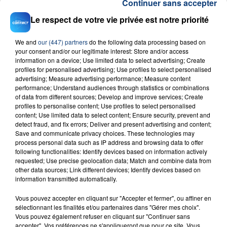
Continuer sans accepter
Le respect de votre vie privée est notre priorité
We and
our (447) partners
do the following data processing based on
your consent and/or our legitimate interest: Store and/or access
information on a device; Use limited data to select advertising; Create
profiles for personalised advertising; Use profiles to select personalised
23 juillet 2026
advertising; Measure advertising performance; Measure content
INCENDIE MORTEL À LENS : UNE FEMME ET
performance; Understand audiences through statistics or combinations
SON BÉBÉ ENTRE LA VIE ET LA...
of data from different sources; Develop and improve services; Create
profiles to personalise content; Use profiles to select personalised
Un homme s'est immolé par le feu après avoir
content; Use limited data to select content; Ensure security, prevent and
aspergé sa compagne et leur bébé de trois mois
detect fraud, and fix errors; Deliver and present advertising and content;
Save and communicate privacy choices. These technologies may
d'un liquide inflammable.
process personal data such as IP address and browsing data to offer
following functionalities: Identify devices based on information actively
requested; Use precise geolocation data; Match and combine data from
other data sources; Link different devices; Identify devices based on
information transmitted automatically.
Vous pouvez accepter en cliquant sur "Accepter et fermer", ou affiner en
20 juillet 2026
sélectionnant les finalités et/ou partenaires dans "Gérer mes choix".
UNE ADOLESCENTE DEVANT SE FAIRE
Vous pouvez également refuser en cliquant sur "Continuer sans
OPÉRER DE LA CHEVILLE RESSORT DE LA...
accepter". Vos préférences ne s'appliqueront que pour ce site. Vous