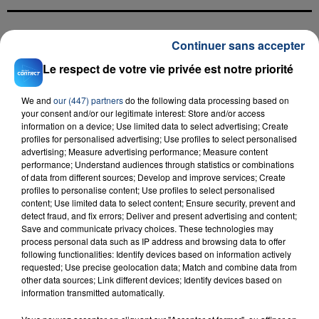
Continuer sans accepter
FIL D'ACTU
Le respect de votre vie privée est notre priorité
We and
our (447) partners
do the following data processing based on
your consent and/or our legitimate interest: Store and/or access
information on a device; Use limited data to select advertising; Create
profiles for personalised advertising; Use profiles to select personalised
advertising; Measure advertising performance; Measure content
performance; Understand audiences through statistics or combinations
of data from different sources; Develop and improve services; Create
23 juillet 2026
profiles to personalise content; Use profiles to select personalised
INCENDIE MORTEL À LENS : UNE FEMME ET
content; Use limited data to select content; Ensure security, prevent and
detect fraud, and fix errors; Deliver and present advertising and content;
SON BÉBÉ ENTRE LA VIE ET LA...
Save and communicate privacy choices. These technologies may
Un homme s'est immolé par le feu après avoir
process personal data such as IP address and browsing data to offer
aspergé sa compagne et leur bébé de trois mois
following functionalities: Identify devices based on information actively
requested; Use precise geolocation data; Match and combine data from
d'un liquide inflammable.
other data sources; Link different devices; Identify devices based on
information transmitted automatically.