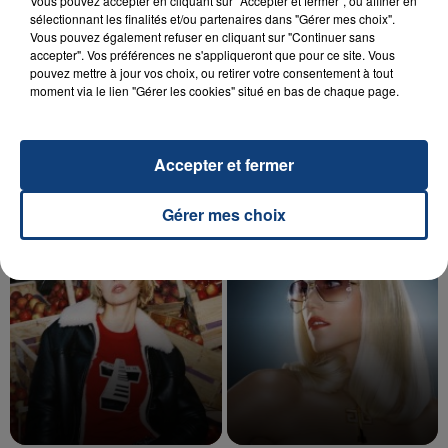
Vous pouvez accepter en cliquant sur "Accepter et fermer", ou affiner en
sélectionnant les finalités et/ou partenaires dans "Gérer mes choix".
Vous pouvez également refuser en cliquant sur "Continuer sans
accepter". Vos préférences ne s'appliqueront que pour ce site. Vous
20 juillet 2026
pouvez mettre à jour vos choix, ou retirer votre consentement à tout
UNE ADOLESCENTE DEVANT SE FAIRE
moment via le lien "Gérer les cookies" situé en bas de chaque page.
OPÉRER DE LA CHEVILLE RESSORT DE LA...
La famille a porté plainte contre la clinique qui a
reconnu sa responsabilité et présenté ses
Accepter et fermer
excuses.
TITRES DIFFUSÉS
Gérer mes choix
5h07
5h07
5h03
5h03