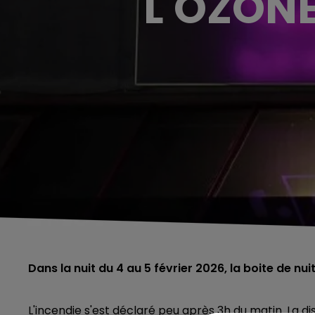
L'OZONE
Dans la nuit du 4 au 5 février 2026, la boite de nui
L'incendie s'est déclaré peu après 3h du matin. La d