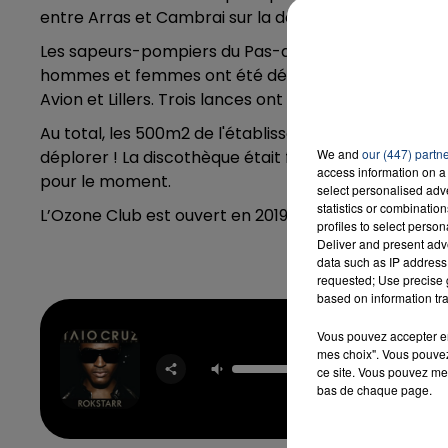
entre Arras et Cambrai sur la départementale D939
Les sapeurs-pompiers du Pas-de-Calais sont parven
hommes et femmes ont été déployés au départ des
Avion et Lillers. Trois lances ont été déployées dont
Au total, les 500m2 de l'établissement ont été tou
We and
our (447) partn
déplorer ! La discothèque était fermée au public cet
access information on a 
pour le moment.
select personalised ad
statistics or combinatio
L’Ozone Club est ouvert en 2019 et peut accueillir j
profiles to select person
Deliver and present adv
data such as IP address 
requested; Use precise g
based on information tra
Vous pouvez accepter en 
mes choix". Vous pouvez
Dynam
ce site. Vous pouvez met
TAIO 
bas de chaque page.