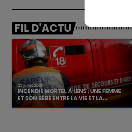
FIL D'ACTU
23 juillet 2026
INCENDIE MORTEL À LENS : UNE FEMME
ET SON BÉBÉ ENTRE LA VIE ET LA...
Un homme s'est immolé par le feu après avoir
aspergé sa compagne et leur bébé de trois
mois d'un liquide inflammable.