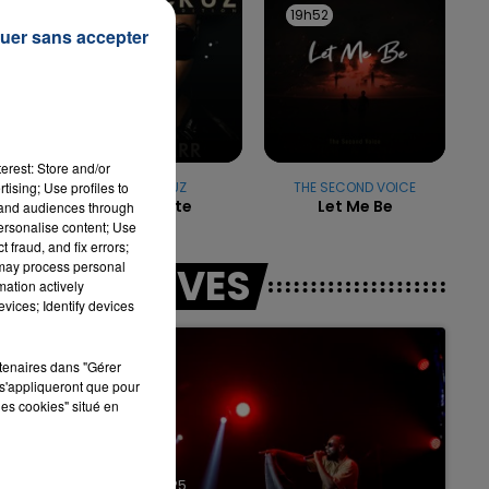
19h55
19h55
19h52
19h52
uer sans accepter
7h00 - 11h00
LA TEAM DE L'ÉTÉ
 à
erest: Store and/or
tising; Use profiles to
TAIO CRUZ
THE SECOND VOICE
Dynamite
Let Me Be
tand audiences through
personalise content; Use
 fraud, and fix errors;
 may process personal
LES LIVES
mation actively
vices; Identify devices
rtenaires dans "Gérer
s'appliqueront que pour
les cookies" situé en
31 janvier 2025