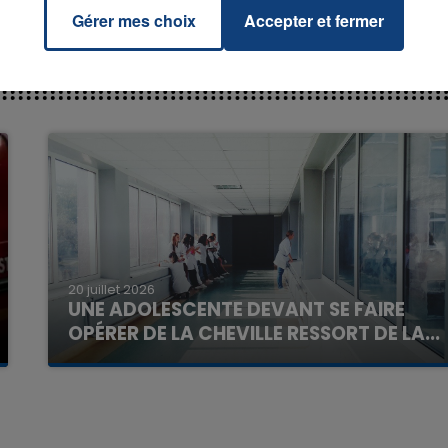
Gérer mes choix
Accepter et fermer
20 juillet 2026
7h00 - 11h00
UNE ADOLESCENTE DEVANT SE FAIRE
La Team de l'été
OPÉRER DE LA CHEVILLE RESSORT DE LA...
La famille a porté plainte contre la clinique qui a
reconnu sa responsabilité et présenté ses
excuses.