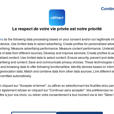
.
Contin
us à maitriser les flammes après de longues heures. 38
 casernes de Marquion, Cambrai, Marcoing, Bapaume,
 une aérienne.
Le respect de votre vie privée est notre priorité
chés par les flammes. Heureusement, aucune victime n'est
ers
do the following data processing based on your consent and/or our legitimate int
te nuit. Les causes de l'incendie sont toujours inconnues
device; Use limited data to select advertising; Create profiles for personalised adver
vertising; Measure advertising performance; Measure content performance; Unders
ns of data from different sources; Develop and improve services; Create profiles to 
usqu’à 600 personnes.
alised content; Use limited data to select content; Ensure security, prevent and detect
ertising and content; Save and communicate privacy choices. These technologies
and browsing data to offer following functionalities: Identify devices based on infor
eolocation data; Match and combine data from other data sources; Link different de
nsmitted automatically.
cliquant sur "Accepter et fermer", ou affiner en sélectionnant les finalités et/ou pa
 également refuser en cliquant sur "Continuer sans accepter". Vos préférences ne 
ite
RADIO CONTACT
tre à jour vos choix, ou retirer votre consentement à tout moment via le lien "Gérer 
CRUZ