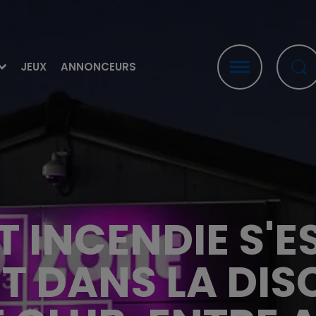
JEUX
ANNONCEURS
T INCENDIE S'E
IT DANS LA DI