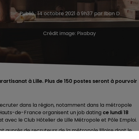
Publié : 14 octobre 2021 à 9h37 par Iban D
Crédit image:
Pixabay
rartisanat à Lille. Plus de 150 postes seront à pourvoir
e recruter dans la région, notamment dans la métropole
es Hauts-de-France organisent un job dating
ce lundi 18
at avec le Club Hôtelier de Lille Métropole et Pôle Emploi.
auprès de recruteurs de la métropole lilloise dont le
roupe Accor. Ces derniers recherchent des cuisiniers,