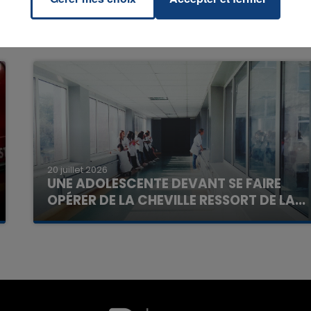
7h00 - 11h00
La Team de l'été
20 juillet 2026
UNE ADOLESCENTE DEVANT SE FAIRE
OPÉRER DE LA CHEVILLE RESSORT DE LA...
La famille a porté plainte contre la clinique qui a
reconnu sa responsabilité et présenté ses
excuses.