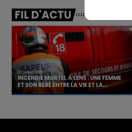
FIL D'ACTU
23 juillet 2026
INCENDIE MORTEL À LENS : UNE FEMME
ET SON BÉBÉ ENTRE LA VIE ET LA...
Un homme s'est immolé par le feu après avoir
aspergé sa compagne et leur bébé de trois
mois d'un liquide inflammable.