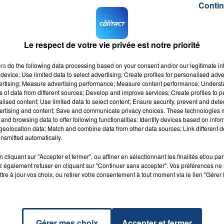
Contin
 d'étage, homme ou femme.
ations courtes sur les savoirs de base du métier seront
CMA Hauts-de-France dans son communiqué.
Le respect de votre vie privée est notre priorité
ir avec plusieurs CV et son pass sanitaire. La session de
ers
do the following data processing based on your consent and/or our legitimate int
isans à Lille.
device; Use limited data to select advertising; Create profiles for personalised adver
vertising; Measure advertising performance; Measure content performance; Unders
ns of data from different sources; Develop and improve services; Create profiles to 
alised content; Use limited data to select content; Ensure security, prevent and detect
ertising and content; Save and communicate privacy choices. These technologies
and browsing data to offer following functionalities: Identify devices based on infor
eolocation data; Match and combine data from other data sources; Link different de
nsmitted automatically.
c Toi
cliquant sur "Accepter et fermer", ou affiner en sélectionnant les finalités et/ou pa
RADIO CONTACT
LE
 également refuser en cliquant sur "Continuer sans accepter". Vos préférences ne 
LLON
tre à jour vos choix, ou retirer votre consentement à tout moment via le lien "Gérer 
Gérer mes choix
Accepter et fermer