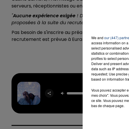
serveurs, réceptionnistes ou encore des employés
"
Aucune expérience exigée
! Des solutions de form
proposées à la suite du recrutement"
,
précise la 
Pas besoin de s'inscrire au préalable, il suffit de ven
We and
our (447) partn
recrutement est prévue à Eurartisanat, place des Art
access information on a 
select personalised ad
statistics or combinatio
profiles to select person
Deliver and present adv
data such as IP address 
requested; Use precise g
based on information tra
Ete Ave
Vous pouvez accepter en 
ADE
mes choix". Vous pouvez
CASTI
ce site. Vous pouvez met
bas de chaque page.