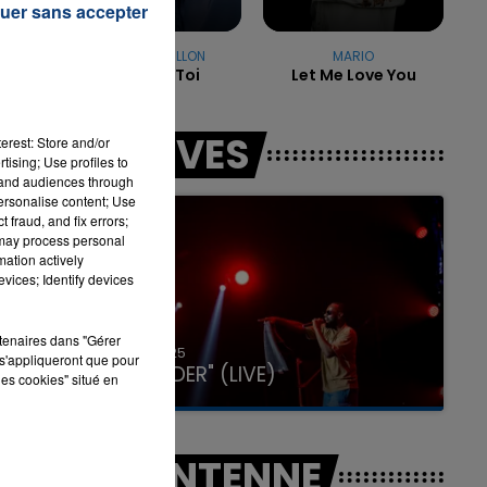
uer sans accepter
ADELE CASTILLON
MARIO
Ete Avec Toi
Let Me Love You
7h00 - 11h00
LA TEAM DE L'ÉTÉ
LES LIVES
erest: Store and/or
tising; Use profiles to
tand audiences through
personalise content; Use
 fraud, and fix errors;
 may process personal
mation actively
vices; Identify devices
rtenaires dans "Gérer
31 janvier 2025
s'appliqueront que pour
GIMS "SPIDER" (LIVE)
les cookies" situé en
A L'ANTENNE