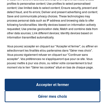
profiles to personalise content; Use profiles to select personalised
Date :
Jeudi 10 octobre 2024
content; Use limited data to select content; Ensure security, prevent and
Lieu :
Gayant Expo Concerts Douai (59)
detect fraud, and fix errors; Deliver and present advertising and content;
Organisateurs :
Radio Contact
Save and communicate privacy choices. These technologies may
process personal data such as IP address and browsing data to offer
Jauge :
13 000 personnes
following functionalities: Identify devices based on information actively
Artistes :
Pierre Garnier - Gims - Soprano - Helena -
requested; Use precise geolocation data; Match and combine data from
Joseph Kamel - Keblack - Théodort - Sound of
other data sources; Link different devices; Identify devices based on
information transmitted automatically.
Legend - Matt Pokora
Vous pouvez accepter en cliquant sur "Accepter et fermer", ou affiner en
sélectionnant les finalités et/ou partenaires dans "Gérer mes choix".
Vous pouvez également refuser en cliquant sur "Continuer sans
accepter". Vos préférences ne s'appliqueront que pour ce site. Vous
D'AUTRES LIVES
pouvez mettre à jour vos choix, ou retirer votre consentement à tout
moment via le lien "Gérer les cookies" situé en bas de chaque page.
Accepter et fermer
Gérer mes choix
31 janvier 2025