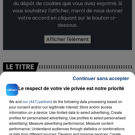
du dépôt de cookies que vous avez exprimé. Si
vous souhaitez l'afficher, merci de nous donner
votre accord en cliquant sur le bouton ci-
dessous.
Afficher l'élément
LE TITRE
Continuer sans accepter
Le respect de votre vie privée est notre priorité
Titre :
Boucan
Artiste :
Keblack
We and
our (447) partners
do the following data processing based on
your consent and/or our legitimate interest: Store and/or access
information on a device; Use limited data to select advertising; Create
INFOS SUR LE LIVE
profiles for personalised advertising; Use profiles to select personalised
advertising; Measure advertising performance; Measure content
performance; Understand audiences through statistics or combinations
of data from different sources; Develop and improve services; Create