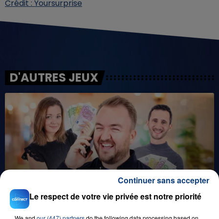
Crédit :
Yoursurprise
D'AUTRES JEUX
Continuer sans accepter
29 août 2025
LE MOT CASH !
Le respect de votre vie privée est notre priorité
We and
our (447) partners
do the following data processing based on