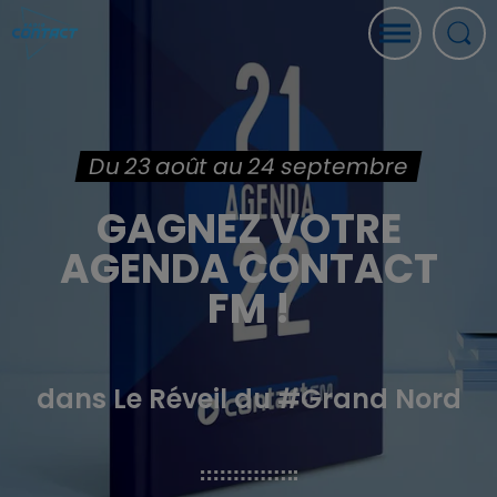
Du 23 août au 24 septembre
GAGNEZ VOTRE
AGENDA CONTACT
FM !
dans Le Réveil du #Grand Nord