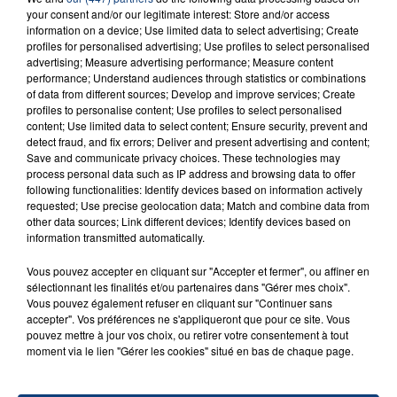
your consent and/or our legitimate interest: Store and/or access
information on a device; Use limited data to select advertising; Create
profiles for personalised advertising; Use profiles to select personalised
advertising; Measure advertising performance; Measure content
performance; Understand audiences through statistics or combinations
of data from different sources; Develop and improve services; Create
profiles to personalise content; Use profiles to select personalised
content; Use limited data to select content; Ensure security, prevent and
1er août 2026
detect fraud, and fix errors; Deliver and present advertising and content;
GAGNEZ VOS ENTRÉES POUR TOUTE LA
Save and communicate privacy choices. These technologies may
FAMILLE À PLOPSAQUA !
process personal data such as IP address and browsing data to offer
following functionalities: Identify devices based on information actively
requested; Use precise geolocation data; Match and combine data from
other data sources; Link different devices; Identify devices based on
information transmitted automatically.
Vous pouvez accepter en cliquant sur "Accepter et fermer", ou affiner en
sélectionnant les finalités et/ou partenaires dans "Gérer mes choix".
Vous pouvez également refuser en cliquant sur "Continuer sans
accepter". Vos préférences ne s'appliqueront que pour ce site. Vous
pouvez mettre à jour vos choix, ou retirer votre consentement à tout
moment via le lien "Gérer les cookies" situé en bas de chaque page.
21 juillet 2026
GAGNEZ VOS ENTRÉES EN FAMILLE À