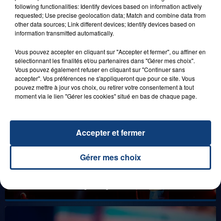
21 juillet 2026
following functionalities: Identify devices based on information actively
GAGNEZ VOS ENTRÉES EN FAMILLE À
requested; Use precise geolocation data; Match and combine data from
DENNLYS PARC !
other data sources; Link different devices; Identify devices based on
information transmitted automatically.
Vous pouvez accepter en cliquant sur "Accepter et fermer", ou affiner en
sélectionnant les finalités et/ou partenaires dans "Gérer mes choix".
LES LIVES
Vous pouvez également refuser en cliquant sur "Continuer sans
accepter". Vos préférences ne s'appliqueront que pour ce site. Vous
pouvez mettre à jour vos choix, ou retirer votre consentement à tout
moment via le lien "Gérer les cookies" situé en bas de chaque page.
Accepter et fermer
Gérer mes choix
31 janvier 2025
GIMS "SPIDER" (LIVE)