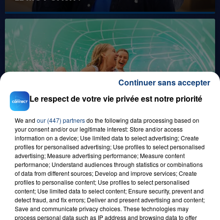
Continuer sans accepter
Le respect de votre vie privée est notre priorité
1er août 2026
GAGNEZ VOS ENTRÉES POUR TOUTE LA
FAMILLE À PLOPSAQUA !
We and
our (447) partners
do the following data processing based on
your consent and/or our legitimate interest: Store and/or access
information on a device; Use limited data to select advertising; Create
profiles for personalised advertising; Use profiles to select personalised
advertising; Measure advertising performance; Measure content
performance; Understand audiences through statistics or combinations
of data from different sources; Develop and improve services; Create
profiles to personalise content; Use profiles to select personalised
content; Use limited data to select content; Ensure security, prevent and
detect fraud, and fix errors; Deliver and present advertising and content;
Save and communicate privacy choices. These technologies may
process personal data such as IP address and browsing data to offer