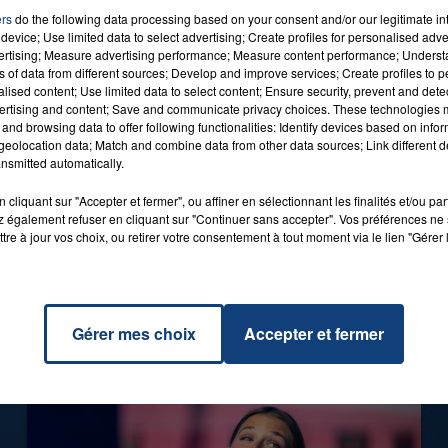
ers
do the following data processing based on your consent and/or our legitimate int
device; Use limited data to select advertising; Create profiles for personalised adver
vertising; Measure advertising performance; Measure content performance; Unders
7h00 - 12h00
ns of data from different sources; Develop and improve services; Create profiles to 
LA TEAM DU WEEK-END
alised content; Use limited data to select content; Ensure security, prevent and detect
ertising and content; Save and communicate privacy choices. These technologies
and browsing data to offer following functionalities: Identify devices based on infor
eolocation data; Match and combine data from other data sources; Link different de
nsmitted automatically.
0h00
cliquant sur "Accepter et fermer", ou affiner en sélectionnant les finalités et/ou pa
GAGNEZ VOS ENTRÉES EN FAMILLE À
 également refuser en cliquant sur "Continuer sans accepter". Vos préférences ne 
BAGATELLE !
tre à jour vos choix, ou retirer votre consentement à tout moment via le lien "Gérer 
Gérer mes choix
Accepter et fermer