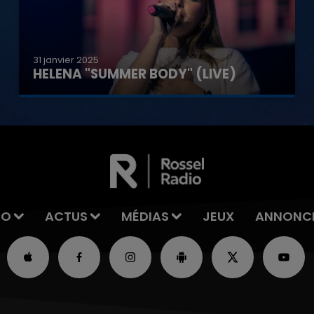
31 janvier 2025
HELENA "SUMMER BODY" (LIVE)
IO
ACTUS
MÉDIAS
JEUX
ANNONC