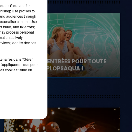
erest: Store and/or
tising; Use profiles to
tand audiences through
16h00 - 20h00
personalise content; Use
LA TEAM DU WEEK-END
 fraud, and fix errors;
 may process personal
mation actively
vices; Identify devices
1er août 2026
rtenaires dans "Gérer
GAGNEZ VOS ENTRÉES POUR TOUTE
s'appliqueront que pour
LA FAMILLE À PLOPSAQUA !
les cookies" situé en