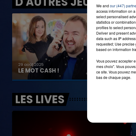
D'AUTRES JEUX
We and
our (447) partn
access information on a 
select personalised ad
16h00 - 20h00
statistics or combinatio
LA TEAM DU WEEK-END
profiles to select person
Deliver and present adv
data such as IP address 
requested; Use precise g
based on information tra
Vous pouvez accepter en 
29 août 2025
mes choix". Vous pouvez
LE MOT CASH !
ce site. Vous pouvez met
bas de chaque page.
LES LIVES