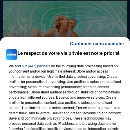
Continuer sans accepter
1er août 2026
Le respect de votre vie privée est notre priorité
GAGNEZ VOS ENTRÉES POUR TOUTE LA
FAMILLE À PLOPSAQUA !
We and
our (447) partners
do the following data processing based on
your consent and/or our legitimate interest: Store and/or access
information on a device; Use limited data to select advertising; Create
profiles for personalised advertising; Use profiles to select personalised
advertising; Measure advertising performance; Measure content
performance; Understand audiences through statistics or combinations
of data from different sources; Develop and improve services; Create
profiles to personalise content; Use profiles to select personalised
content; Use limited data to select content; Ensure security, prevent and
detect fraud, and fix errors; Deliver and present advertising and content;
Save and communicate privacy choices. These technologies may
21 juillet 2026
process personal data such as IP address and browsing data to offer
GAGNEZ VOS ENTRÉES EN FAMILLE À
following functionalities: Identify devices based on information actively