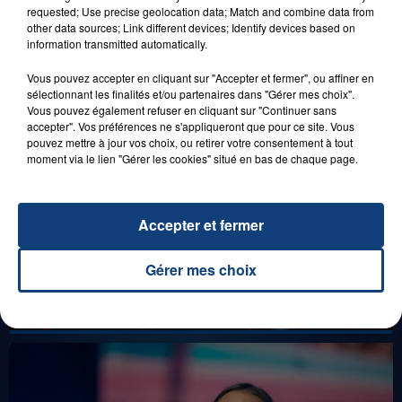
DENNLYS PARC !
requested; Use precise geolocation data; Match and combine data from
other data sources; Link different devices; Identify devices based on
information transmitted automatically.
Vous pouvez accepter en cliquant sur "Accepter et fermer", ou affiner en
LES LIVES
sélectionnant les finalités et/ou partenaires dans "Gérer mes choix".
Vous pouvez également refuser en cliquant sur "Continuer sans
accepter". Vos préférences ne s'appliqueront que pour ce site. Vous
pouvez mettre à jour vos choix, ou retirer votre consentement à tout
moment via le lien "Gérer les cookies" situé en bas de chaque page.
Accepter et fermer
Gérer mes choix
31 janvier 2025
GIMS "SPIDER" (LIVE)