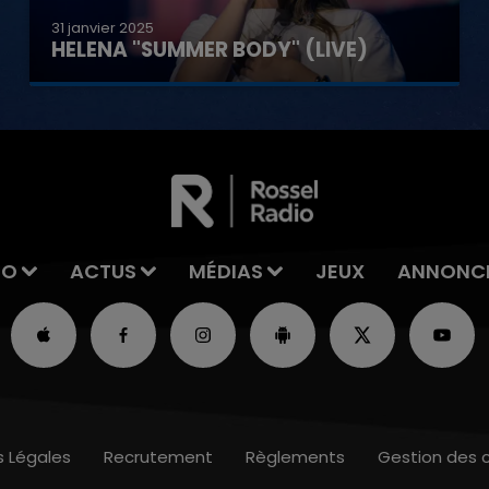
31 janvier 2025
HELENA "SUMMER BODY" (LIVE)
IO
ACTUS
MÉDIAS
JEUX
ANNONC
s Légales
Recrutement
Règlements
Gestion des 