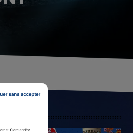
uer sans accepter
erest: Store and/or