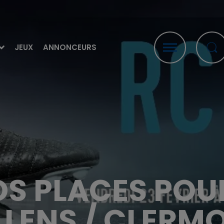
JEUX
ANNONCEURS
S PLACES POU
 LENS / CLERM