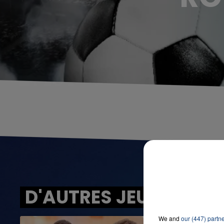
D'AUTRES JEUX
We and
our (447) partn