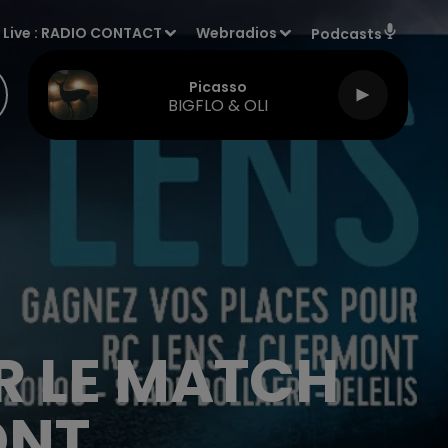
Live :
RADIO CONTACT
Webradios
Podcasts
Picasso
BIGFLO & OLI
R LE MATCH
ONT