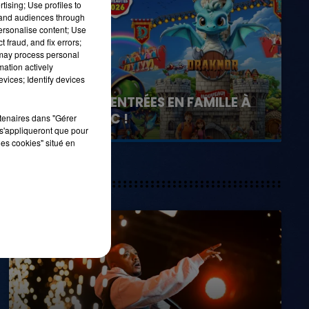
tising; Use profiles to
tand audiences through
personalise content; Use
 fraud, and fix errors;
7h00 - 11h00
 may process personal
LA TEAM DE L'ÉTÉ
mation actively
vices; Identify devices
21 juillet 2026
GAGNEZ VOS ENTRÉES EN FAMILLE À
DENNLYS PARC !
rtenaires dans "Gérer
s'appliqueront que pour
les cookies" situé en