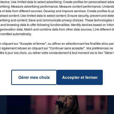
device; Use limited data to select advertising; Create profiles for personalised adver
vertising; Measure advertising performance; Measure content performance; Unders
ns of data from different sources; Develop and improve services; Create profiles to 
alised content; Use limited data to select content; Ensure security, prevent and detect
ertising and content; Save and communicate privacy choices. These technologies
and browsing data to offer following functionalities: Identify devices based on infor
eolocation data; Match and combine data from other data sources; Link different de
1er août 2026
nsmitted automatically.
GAGNEZ VOS ENTRÉES POUR TOUTE
LA FAMILLE À PLOPSAQUA !
cliquant sur "Accepter et fermer", ou affiner en sélectionnant les finalités et/ou pa
 également refuser en cliquant sur "Continuer sans accepter". Vos préférences ne 
tre à jour vos choix, ou retirer votre consentement à tout moment via le lien "Gérer 
Gérer mes choix
Accepter et fermer