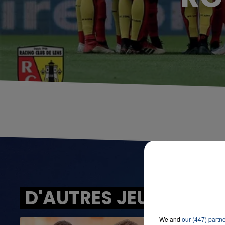
D'AUTRES JEUX
We and
our (447) partn