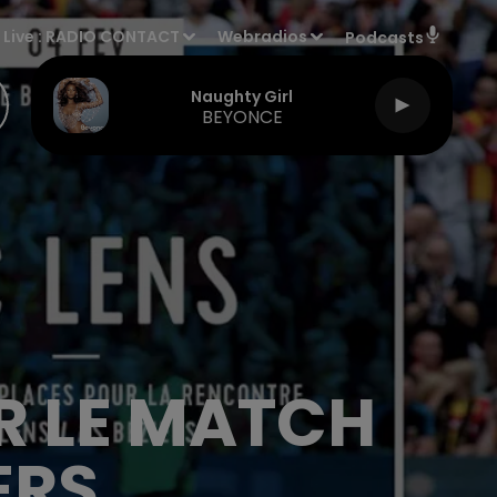
Live :
RADIO CONTACT
Webradios
Podcasts
Naughty Girl
BEYONCE
R LE MATCH
ERS