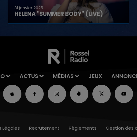
31 janvier 2025
HELENA "SUMMER BODY" (LIVE)
IO
ACTUS
MÉDIAS
JEUX
ANNONC
s Légales
Recrutement
Règlements
Gestion des 