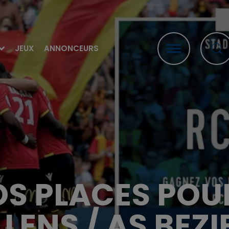
JEUX
ANNONCEURS
S PLACES POU
 LENS / AS BEZI