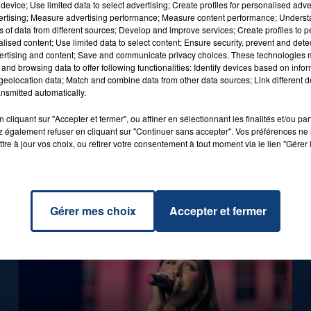
device; Use limited data to select advertising; Create profiles for personalised adver
vertising; Measure advertising performance; Measure content performance; Unders
ns of data from different sources; Develop and improve services; Create profiles to 
alised content; Use limited data to select content; Ensure security, prevent and detect
ertising and content; Save and communicate privacy choices. These technologies
and browsing data to offer following functionalities: Identify devices based on infor
eolocation data; Match and combine data from other data sources; Link different de
1er août 2026
nsmitted automatically.
GAGNEZ VOS ENTRÉES POUR TOUTE
LA FAMILLE À PLOPSAQUA !
cliquant sur "Accepter et fermer", ou affiner en sélectionnant les finalités et/ou pa
 également refuser en cliquant sur "Continuer sans accepter". Vos préférences ne 
tre à jour vos choix, ou retirer votre consentement à tout moment via le lien "Gérer 
Gérer mes choix
Accepter et fermer