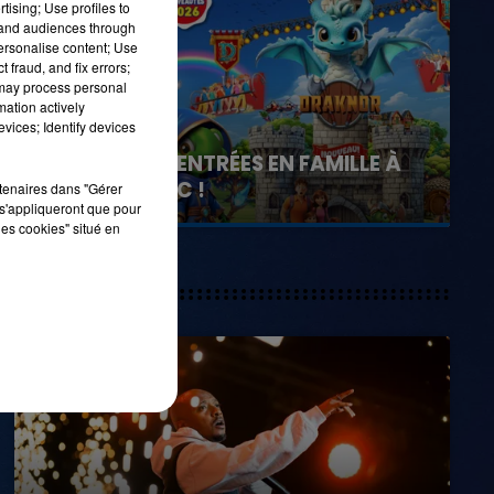
tising; Use profiles to
tand audiences through
personalise content; Use
 fraud, and fix errors;
7h00 - 11h00
 may process personal
LA TEAM DE L'ÉTÉ
mation actively
vices; Identify devices
21 juillet 2026
GAGNEZ VOS ENTRÉES EN FAMILLE À
DENNLYS PARC !
rtenaires dans "Gérer
s'appliqueront que pour
les cookies" situé en