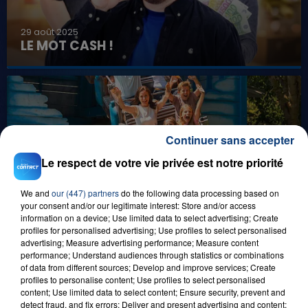
29 août 2025
LE MOT CASH !
Continuer sans accepter
Le respect de votre vie privée est notre priorité
8 août 2026
We and
our (447) partners
do the following data processing based on
GAGNEZ VOS ENTRÉES EN FAMILLE À
your consent and/or our legitimate interest: Store and/or access
BAGATELLE !
information on a device; Use limited data to select advertising; Create
profiles for personalised advertising; Use profiles to select personalised
advertising; Measure advertising performance; Measure content
performance; Understand audiences through statistics or combinations
of data from different sources; Develop and improve services; Create
profiles to personalise content; Use profiles to select personalised
content; Use limited data to select content; Ensure security, prevent and
detect fraud, and fix errors; Deliver and present advertising and content;