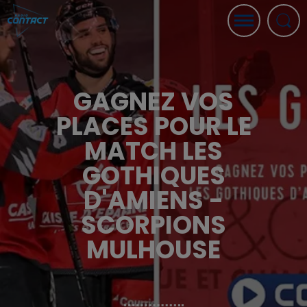
GAGNEZ VOS
PLACES POUR LE
MATCH LES
GOTHIQUES
D'AMIENS -
SCORPIONS
MULHOUSE