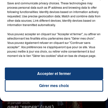
Save and communicate privacy choices. These technologies may
process personal data such as IP address and browsing data to offer
following functionalities: Identify devices based on information actively
requested; Use precise geolocation data; Match and combine data from
1er août 2026
other data sources; Link different devices; Identify devices based on
GAGNEZ VOS ENTRÉES POUR TOUTE LA
information transmitted automatically.
FAMILLE À PLOPSAQUA !
Vous pouvez accepter en cliquant sur "Accepter et fermer", ou affiner en
sélectionnant les finalités et/ou partenaires dans "Gérer mes choix".
Vous pouvez également refuser en cliquant sur "Continuer sans
accepter". Vos préférences ne s'appliqueront que pour ce site. Vous
LES LIVES
pouvez mettre à jour vos choix, ou retirer votre consentement à tout
moment via le lien "Gérer les cookies" situé en bas de chaque page.
Accepter et fermer
Gérer mes choix
31 janvier 2025
GIMS "SPIDER" (LIVE)