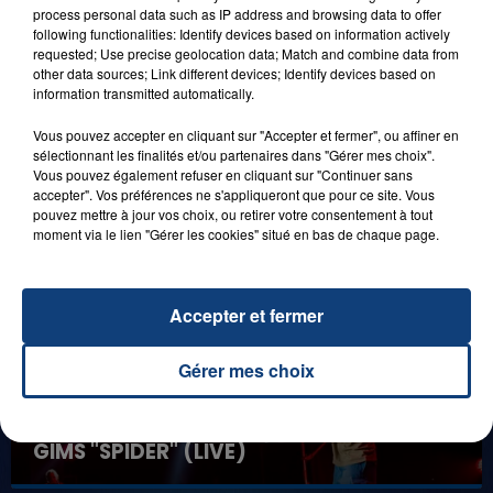
process personal data such as IP address and browsing data to offer
following functionalities: Identify devices based on information actively
1er août 2026
requested; Use precise geolocation data; Match and combine data from
GAGNEZ VOS ENTRÉES POUR TOUTE LA
other data sources; Link different devices; Identify devices based on
FAMILLE À PLOPSAQUA !
information transmitted automatically.
Vous pouvez accepter en cliquant sur "Accepter et fermer", ou affiner en
sélectionnant les finalités et/ou partenaires dans "Gérer mes choix".
Vous pouvez également refuser en cliquant sur "Continuer sans
LES LIVES
accepter". Vos préférences ne s'appliqueront que pour ce site. Vous
pouvez mettre à jour vos choix, ou retirer votre consentement à tout
moment via le lien "Gérer les cookies" situé en bas de chaque page.
Accepter et fermer
Gérer mes choix
31 janvier 2025
GIMS "SPIDER" (LIVE)