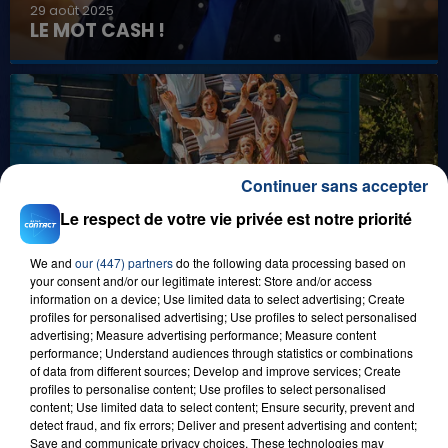
29 août 2025
LE MOT CASH !
Continuer sans accepter
Le respect de votre vie privée est notre priorité
8 août 2026
GAGNEZ VOS ENTRÉES EN FAMILLE À
We and
our (447) partners
do the following data processing based on
BAGATELLE !
your consent and/or our legitimate interest: Store and/or access
information on a device; Use limited data to select advertising; Create
profiles for personalised advertising; Use profiles to select personalised
advertising; Measure advertising performance; Measure content
performance; Understand audiences through statistics or combinations
of data from different sources; Develop and improve services; Create
profiles to personalise content; Use profiles to select personalised
content; Use limited data to select content; Ensure security, prevent and
detect fraud, and fix errors; Deliver and present advertising and content;
Save and communicate privacy choices. These technologies may