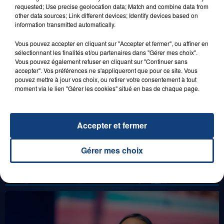
DENNLYS PARC !
requested; Use precise geolocation data; Match and combine data from
other data sources; Link different devices; Identify devices based on
information transmitted automatically.
Vous pouvez accepter en cliquant sur "Accepter et fermer", ou affiner en
LES LIVES
sélectionnant les finalités et/ou partenaires dans "Gérer mes choix".
Vous pouvez également refuser en cliquant sur "Continuer sans
accepter". Vos préférences ne s'appliqueront que pour ce site. Vous
pouvez mettre à jour vos choix, ou retirer votre consentement à tout
moment via le lien "Gérer les cookies" situé en bas de chaque page.
Accepter et fermer
Gérer mes choix
31 janvier 2025
GIMS "SPIDER" (LIVE)