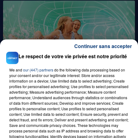
Continuer sans accepter
1er août 2026
Le respect de votre vie privée est notre priorité
GAGNEZ VOS ENTRÉES POUR TOUTE LA
FAMILLE À PLOPSAQUA !
We and
our (447) partners
do the following data processing based on
your consent and/or our legitimate interest: Store and/or access
information on a device; Use limited data to select advertising; Create
profiles for personalised advertising; Use profiles to select personalised
advertising; Measure advertising performance; Measure content
performance; Understand audiences through statistics or combinations
of data from different sources; Develop and improve services; Create
profiles to personalise content; Use profiles to select personalised
content; Use limited data to select content; Ensure security, prevent and
detect fraud, and fix errors; Deliver and present advertising and content;
Save and communicate privacy choices. These technologies may
21 juillet 2026
process personal data such as IP address and browsing data to offer
GAGNEZ VOS ENTRÉES EN FAMILLE À
following functionalities: Identify devices based on information actively