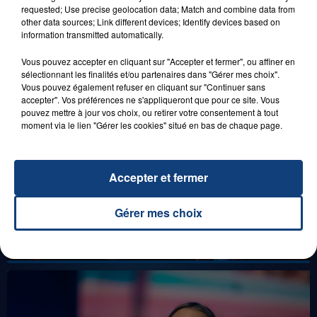
FAMILLE À PLOPSAQUA !
requested; Use precise geolocation data; Match and combine data from
other data sources; Link different devices; Identify devices based on
information transmitted automatically.
Vous pouvez accepter en cliquant sur "Accepter et fermer", ou affiner en
LES LIVES
sélectionnant les finalités et/ou partenaires dans "Gérer mes choix".
Vous pouvez également refuser en cliquant sur "Continuer sans
accepter". Vos préférences ne s'appliqueront que pour ce site. Vous
pouvez mettre à jour vos choix, ou retirer votre consentement à tout
moment via le lien "Gérer les cookies" situé en bas de chaque page.
Accepter et fermer
Gérer mes choix
31 janvier 2025
GIMS "SPIDER" (LIVE)