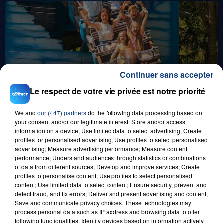
Continuer sans accepter
8 août 2026
Le respect de votre vie privée est notre priorité
GAGNEZ VOS ENTRÉES EN FAMILLE À
BAGATELLE !
We and
our (447) partners
do the following data processing based on
your consent and/or our legitimate interest: Store and/or access
information on a device; Use limited data to select advertising; Create
profiles for personalised advertising; Use profiles to select personalised
advertising; Measure advertising performance; Measure content
performance; Understand audiences through statistics or combinations
of data from different sources; Develop and improve services; Create
profiles to personalise content; Use profiles to select personalised
content; Use limited data to select content; Ensure security, prevent and
detect fraud, and fix errors; Deliver and present advertising and content;
Save and communicate privacy choices. These technologies may
1er août 2026
process personal data such as IP address and browsing data to offer
GAGNEZ VOS ENTRÉES POUR TOUTE LA
following functionalities: Identify devices based on information actively