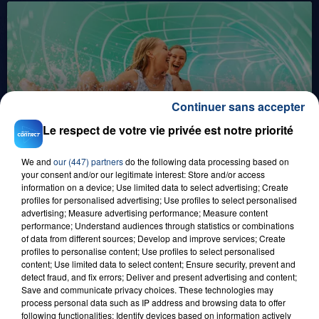
Continuer sans accepter
1er août 2026
Le respect de votre vie privée est notre priorité
GAGNEZ VOS ENTRÉES POUR TOUTE LA
FAMILLE À PLOPSAQUA !
We and
our (447) partners
do the following data processing based on
your consent and/or our legitimate interest: Store and/or access
information on a device; Use limited data to select advertising; Create
profiles for personalised advertising; Use profiles to select personalised
advertising; Measure advertising performance; Measure content
performance; Understand audiences through statistics or combinations
of data from different sources; Develop and improve services; Create
profiles to personalise content; Use profiles to select personalised
content; Use limited data to select content; Ensure security, prevent and
detect fraud, and fix errors; Deliver and present advertising and content;
Save and communicate privacy choices. These technologies may
21 juillet 2026
process personal data such as IP address and browsing data to offer
GAGNEZ VOS ENTRÉES EN FAMILLE À
following functionalities: Identify devices based on information actively