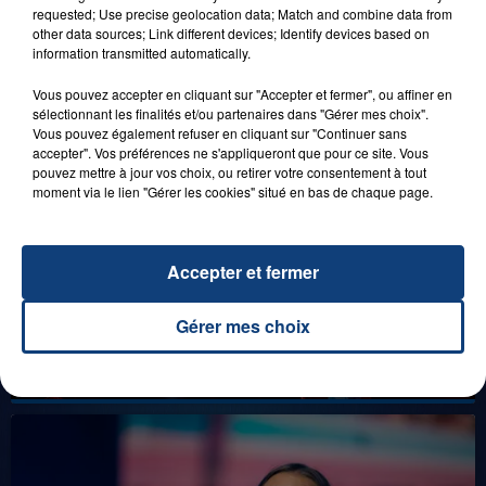
DENNLYS PARC !
requested; Use precise geolocation data; Match and combine data from
other data sources; Link different devices; Identify devices based on
information transmitted automatically.
Vous pouvez accepter en cliquant sur "Accepter et fermer", ou affiner en
LES LIVES
sélectionnant les finalités et/ou partenaires dans "Gérer mes choix".
Vous pouvez également refuser en cliquant sur "Continuer sans
accepter". Vos préférences ne s'appliqueront que pour ce site. Vous
pouvez mettre à jour vos choix, ou retirer votre consentement à tout
moment via le lien "Gérer les cookies" situé en bas de chaque page.
Accepter et fermer
Gérer mes choix
31 janvier 2025
GIMS "SPIDER" (LIVE)