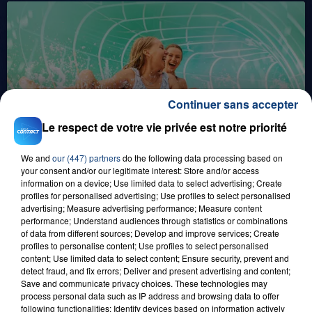
Continuer sans accepter
1er août 2026
Le respect de votre vie privée est notre priorité
GAGNEZ VOS ENTRÉES POUR TOUTE LA
FAMILLE À PLOPSAQUA !
We and
our (447) partners
do the following data processing based on
your consent and/or our legitimate interest: Store and/or access
information on a device; Use limited data to select advertising; Create
profiles for personalised advertising; Use profiles to select personalised
advertising; Measure advertising performance; Measure content
performance; Understand audiences through statistics or combinations
of data from different sources; Develop and improve services; Create
profiles to personalise content; Use profiles to select personalised
content; Use limited data to select content; Ensure security, prevent and
detect fraud, and fix errors; Deliver and present advertising and content;
Save and communicate privacy choices. These technologies may
21 juillet 2026
process personal data such as IP address and browsing data to offer
GAGNEZ VOS ENTRÉES EN FAMILLE À
following functionalities: Identify devices based on information actively