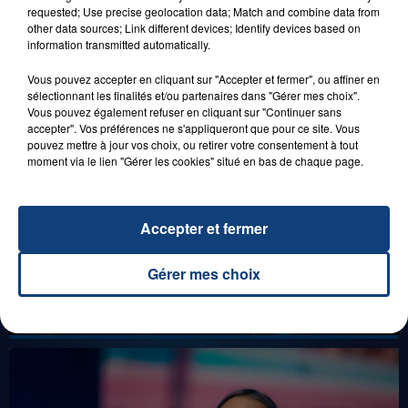
DENNLYS PARC !
requested; Use precise geolocation data; Match and combine data from
other data sources; Link different devices; Identify devices based on
information transmitted automatically.
Vous pouvez accepter en cliquant sur "Accepter et fermer", ou affiner en
LES LIVES
sélectionnant les finalités et/ou partenaires dans "Gérer mes choix".
Vous pouvez également refuser en cliquant sur "Continuer sans
accepter". Vos préférences ne s'appliqueront que pour ce site. Vous
pouvez mettre à jour vos choix, ou retirer votre consentement à tout
moment via le lien "Gérer les cookies" situé en bas de chaque page.
Accepter et fermer
Gérer mes choix
31 janvier 2025
GIMS "SPIDER" (LIVE)