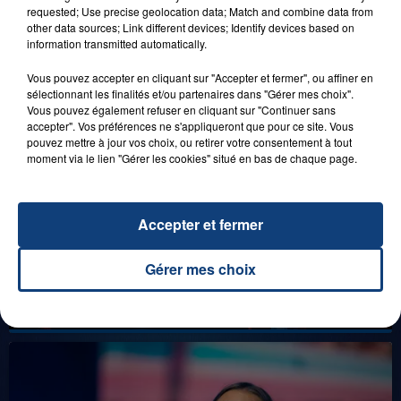
FAMILLE À PLOPSAQUA !
requested; Use precise geolocation data; Match and combine data from
other data sources; Link different devices; Identify devices based on
information transmitted automatically.
Vous pouvez accepter en cliquant sur "Accepter et fermer", ou affiner en
LES LIVES
sélectionnant les finalités et/ou partenaires dans "Gérer mes choix".
Vous pouvez également refuser en cliquant sur "Continuer sans
accepter". Vos préférences ne s'appliqueront que pour ce site. Vous
pouvez mettre à jour vos choix, ou retirer votre consentement à tout
moment via le lien "Gérer les cookies" situé en bas de chaque page.
Accepter et fermer
Gérer mes choix
31 janvier 2025
GIMS "SPIDER" (LIVE)