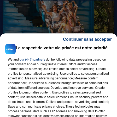
Continuer sans accepter
8 août 2026
Le respect de votre vie privée est notre priorité
GAGNEZ VOS ENTRÉES EN FAMILLE À
BAGATELLE !
We and
our (447) partners
do the following data processing based on
your consent and/or our legitimate interest: Store and/or access
information on a device; Use limited data to select advertising; Create
profiles for personalised advertising; Use profiles to select personalised
advertising; Measure advertising performance; Measure content
performance; Understand audiences through statistics or combinations
of data from different sources; Develop and improve services; Create
profiles to personalise content; Use profiles to select personalised
content; Use limited data to select content; Ensure security, prevent and
detect fraud, and fix errors; Deliver and present advertising and content;
Save and communicate privacy choices. These technologies may
1er août 2026
process personal data such as IP address and browsing data to offer
GAGNEZ VOS ENTRÉES POUR TOUTE LA
following functionalities: Identify devices based on information actively