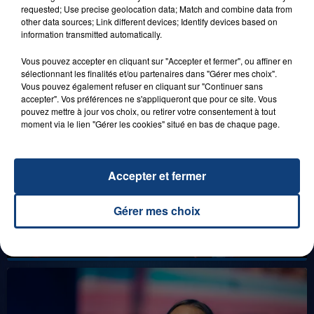
DENNLYS PARC !
requested; Use precise geolocation data; Match and combine data from
other data sources; Link different devices; Identify devices based on
information transmitted automatically.
Vous pouvez accepter en cliquant sur "Accepter et fermer", ou affiner en
LES LIVES
sélectionnant les finalités et/ou partenaires dans "Gérer mes choix".
Vous pouvez également refuser en cliquant sur "Continuer sans
accepter". Vos préférences ne s'appliqueront que pour ce site. Vous
pouvez mettre à jour vos choix, ou retirer votre consentement à tout
moment via le lien "Gérer les cookies" situé en bas de chaque page.
Accepter et fermer
Gérer mes choix
31 janvier 2025
GIMS "SPIDER" (LIVE)