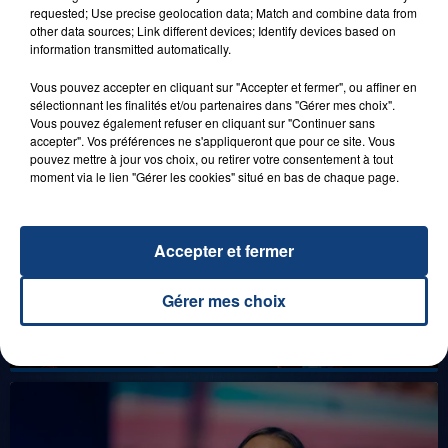
FAMILLE À PLOPSAQUA !
requested; Use precise geolocation data; Match and combine data from
other data sources; Link different devices; Identify devices based on
information transmitted automatically.
Vous pouvez accepter en cliquant sur "Accepter et fermer", ou affiner en
LES LIVES
sélectionnant les finalités et/ou partenaires dans "Gérer mes choix".
Vous pouvez également refuser en cliquant sur "Continuer sans
accepter". Vos préférences ne s'appliqueront que pour ce site. Vous
pouvez mettre à jour vos choix, ou retirer votre consentement à tout
moment via le lien "Gérer les cookies" situé en bas de chaque page.
Accepter et fermer
Gérer mes choix
31 janvier 2025
GIMS "SPIDER" (LIVE)