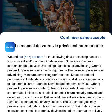
Continuer sans accepter
0h00
Le respect de votre vie privée est notre priorité
GAGNEZ VOS ENTRÉES EN FAMILLE À
BAGATELLE !
We and
our (447) partners
do the following data processing based on
your consent and/or our legitimate interest: Store and/or access
information on a device; Use limited data to select advertising; Create
profiles for personalised advertising; Use profiles to select personalised
advertising; Measure advertising performance; Measure content
performance; Understand audiences through statistics or combinations
of data from different sources; Develop and improve services; Create
profiles to personalise content; Use profiles to select personalised
content; Use limited data to select content; Ensure security, prevent and
detect fraud, and fix errors; Deliver and present advertising and content;
Save and communicate privacy choices. These technologies may
1er août 2026
process personal data such as IP address and browsing data to offer
GAGNEZ VOS ENTRÉES POUR TOUTE LA
following functionalities: Identify devices based on information actively