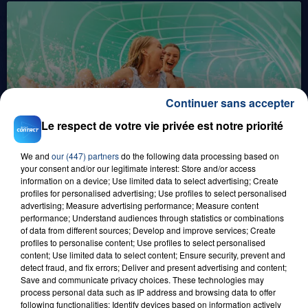
Continuer sans accepter
1er août 2026
Le respect de votre vie privée est notre priorité
GAGNEZ VOS ENTRÉES POUR TOUTE LA
FAMILLE À PLOPSAQUA !
We and
our (447) partners
do the following data processing based on
your consent and/or our legitimate interest: Store and/or access
information on a device; Use limited data to select advertising; Create
profiles for personalised advertising; Use profiles to select personalised
advertising; Measure advertising performance; Measure content
performance; Understand audiences through statistics or combinations
of data from different sources; Develop and improve services; Create
profiles to personalise content; Use profiles to select personalised
content; Use limited data to select content; Ensure security, prevent and
detect fraud, and fix errors; Deliver and present advertising and content;
Save and communicate privacy choices. These technologies may
21 juillet 2026
process personal data such as IP address and browsing data to offer
GAGNEZ VOS ENTRÉES EN FAMILLE À
following functionalities: Identify devices based on information actively