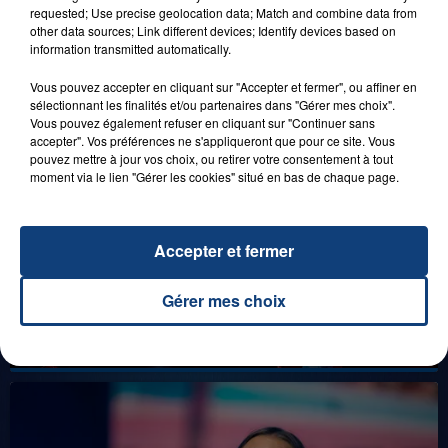
DENNLYS PARC !
requested; Use precise geolocation data; Match and combine data from
other data sources; Link different devices; Identify devices based on
information transmitted automatically.
Vous pouvez accepter en cliquant sur "Accepter et fermer", ou affiner en
LES LIVES
sélectionnant les finalités et/ou partenaires dans "Gérer mes choix".
Vous pouvez également refuser en cliquant sur "Continuer sans
accepter". Vos préférences ne s'appliqueront que pour ce site. Vous
pouvez mettre à jour vos choix, ou retirer votre consentement à tout
moment via le lien "Gérer les cookies" situé en bas de chaque page.
Accepter et fermer
Gérer mes choix
31 janvier 2025
GIMS "SPIDER" (LIVE)