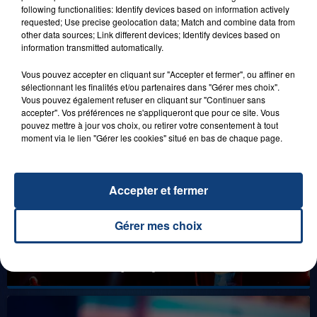
21 juillet 2026
following functionalities: Identify devices based on information actively
GAGNEZ VOS ENTRÉES EN FAMILLE À
requested; Use precise geolocation data; Match and combine data from
DENNLYS PARC !
other data sources; Link different devices; Identify devices based on
information transmitted automatically.
Vous pouvez accepter en cliquant sur "Accepter et fermer", ou affiner en
sélectionnant les finalités et/ou partenaires dans "Gérer mes choix".
LES LIVES
Vous pouvez également refuser en cliquant sur "Continuer sans
accepter". Vos préférences ne s'appliqueront que pour ce site. Vous
pouvez mettre à jour vos choix, ou retirer votre consentement à tout
moment via le lien "Gérer les cookies" situé en bas de chaque page.
Accepter et fermer
Gérer mes choix
31 janvier 2025
GIMS "SPIDER" (LIVE)