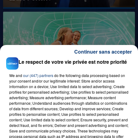
Continuer sans accepter
Le respect de votre vie privée est notre priorité
1er août 2026
GAGNEZ VOS ENTRÉES POUR TOUTE LA
FAMILLE À PLOPSAQUA !
We and
our (447) partners
do the following data processing based on
your consent and/or our legitimate interest: Store and/or access
information on a device; Use limited data to select advertising; Create
profiles for personalised advertising; Use profiles to select personalised
advertising; Measure advertising performance; Measure content
performance; Understand audiences through statistics or combinations
of data from different sources; Develop and improve services; Create
profiles to personalise content; Use profiles to select personalised
content; Use limited data to select content; Ensure security, prevent and
detect fraud, and fix errors; Deliver and present advertising and content;
Save and communicate privacy choices. These technologies may
process personal data such as IP address and browsing data to offer