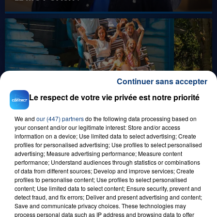
Continuer sans accepter
Le respect de votre vie privée est notre priorité
0h00
GAGNEZ VOS ENTRÉES EN FAMILLE À
BAGATELLE !
We and
our (447) partners
do the following data processing based on
your consent and/or our legitimate interest: Store and/or access
information on a device; Use limited data to select advertising; Create
profiles for personalised advertising; Use profiles to select personalised
advertising; Measure advertising performance; Measure content
performance; Understand audiences through statistics or combinations
of data from different sources; Develop and improve services; Create
profiles to personalise content; Use profiles to select personalised
content; Use limited data to select content; Ensure security, prevent and
detect fraud, and fix errors; Deliver and present advertising and content;
Save and communicate privacy choices. These technologies may
process personal data such as IP address and browsing data to offer