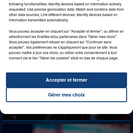
1er août 2026
following functionalities: Identify devices based on information actively
GAGNEZ VOS ENTRÉES POUR TOUTE LA
requested; Use precise geolocation data; Match and combine data from
FAMILLE À PLOPSAQUA !
other data sources; Link different devices; Identify devices based on
information transmitted automatically.
Vous pouvez accepter en cliquant sur "Accepter et fermer", ou affiner en
sélectionnant les finalités et/ou partenaires dans "Gérer mes choix".
LES LIVES
Vous pouvez également refuser en cliquant sur "Continuer sans
accepter". Vos préférences ne s'appliqueront que pour ce site. Vous
pouvez mettre à jour vos choix, ou retirer votre consentement à tout
moment via le lien "Gérer les cookies" situé en bas de chaque page.
Accepter et fermer
Gérer mes choix
31 janvier 2025
GIMS "SPIDER" (LIVE)