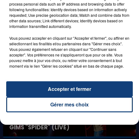
process personal data such as IP address and browsing data to offer
following functionalities: Identify devices based on information actively
1er août 2026
requested; Use precise geolocation data; Match and combine data from
GAGNEZ VOS ENTRÉES POUR TOUTE LA
other data sources; Link different devices; Identify devices based on
FAMILLE À PLOPSAQUA !
information transmitted automatically.
Vous pouvez accepter en cliquant sur "Accepter et fermer", ou affiner en
sélectionnant les finalités et/ou partenaires dans "Gérer mes choix".
Vous pouvez également refuser en cliquant sur "Continuer sans
LES LIVES
accepter". Vos préférences ne s'appliqueront que pour ce site. Vous
pouvez mettre à jour vos choix, ou retirer votre consentement à tout
moment via le lien "Gérer les cookies" situé en bas de chaque page.
Accepter et fermer
Gérer mes choix
31 janvier 2025
GIMS "SPIDER" (LIVE)