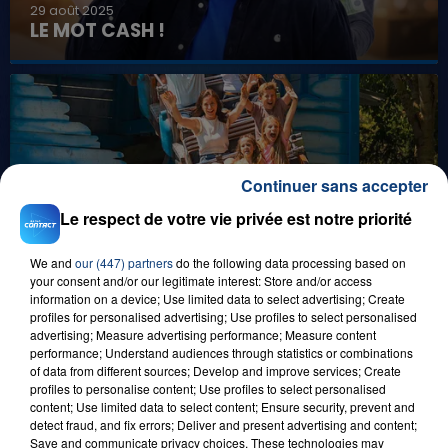
29 août 2025
LE MOT CASH !
Continuer sans accepter
Le respect de votre vie privée est notre priorité
8 août 2026
GAGNEZ VOS ENTRÉES EN FAMILLE À
We and
our (447) partners
do the following data processing based on
BAGATELLE !
your consent and/or our legitimate interest: Store and/or access
information on a device; Use limited data to select advertising; Create
profiles for personalised advertising; Use profiles to select personalised
advertising; Measure advertising performance; Measure content
performance; Understand audiences through statistics or combinations
of data from different sources; Develop and improve services; Create
profiles to personalise content; Use profiles to select personalised
content; Use limited data to select content; Ensure security, prevent and
detect fraud, and fix errors; Deliver and present advertising and content;
Save and communicate privacy choices. These technologies may