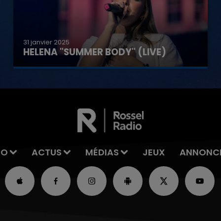
31 janvier 2025
HELENA "SUMMER BODY" (LIVE)
IO
ACTUS
MÉDIAS
JEUX
ANNONC