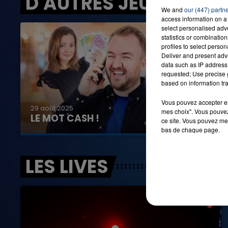
D'AUTRES JEUX
We and
our (447) partn
access information on a 
select personalised ad
7h00 - 12h00
statistics or combinatio
LA TEAM DU WEEK-END
profiles to select person
Deliver and present adv
data such as IP address 
requested; Use precise g
based on information tra
Vous pouvez accepter en 
29 août 2025
mes choix". Vous pouvez
LE MOT CASH !
ce site. Vous pouvez met
bas de chaque page.
LES LIVES