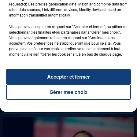
FAMILLE À PLOPSAQUA !
requested; Use precise geolocation data; Match and combine data from
other data sources; Link different devices; Identify devices based on
information transmitted automatically.
Vous pouvez accepter en cliquant sur "Accepter et fermer", ou affiner en
LES LIVES
sélectionnant les finalités et/ou partenaires dans "Gérer mes choix".
Vous pouvez également refuser en cliquant sur "Continuer sans
accepter". Vos préférences ne s'appliqueront que pour ce site. Vous
pouvez mettre à jour vos choix, ou retirer votre consentement à tout
moment via le lien "Gérer les cookies" situé en bas de chaque page.
Accepter et fermer
Gérer mes choix
31 janvier 2025
GIMS "SPIDER" (LIVE)