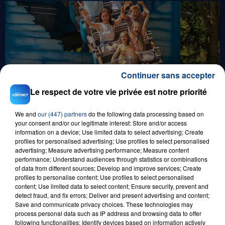
Continuer sans accepter
0h00
Le respect de votre vie privée est notre priorité
GAGNEZ VOS ENTRÉES EN FAMILLE À
BAGATELLE !
We and
our (447) partners
do the following data processing based on
your consent and/or our legitimate interest: Store and/or access
information on a device; Use limited data to select advertising; Create
profiles for personalised advertising; Use profiles to select personalised
advertising; Measure advertising performance; Measure content
performance; Understand audiences through statistics or combinations
of data from different sources; Develop and improve services; Create
profiles to personalise content; Use profiles to select personalised
content; Use limited data to select content; Ensure security, prevent and
detect fraud, and fix errors; Deliver and present advertising and content;
Save and communicate privacy choices. These technologies may
1er août 2026
process personal data such as IP address and browsing data to offer
GAGNEZ VOS ENTRÉES POUR TOUTE LA
following functionalities: Identify devices based on information actively