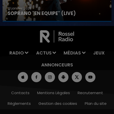
31 janvier 2025
SOPRANO "EN EQUIPE" (LIVE)
7h00 - 11h00
LA TEAM DE L'ÉTÉ
RADIO
ACTUS
MÉDIAS
JEUX
ANNONCEURS
Contacts
Mentions Légales
Recrutement
Règlements
Gestion des cookies
Plan du site