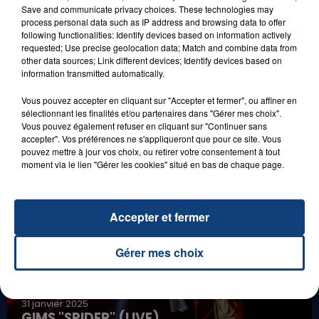
Save and communicate privacy choices. These technologies may
process personal data such as IP address and browsing data to offer
following functionalities: Identify devices based on information actively
requested; Use precise geolocation data; Match and combine data from
21 juillet 2026
other data sources; Link different devices; Identify devices based on
GAGNEZ VOS ENTRÉES EN FAMILLE À
information transmitted automatically.
DENNLYS PARC !
Vous pouvez accepter en cliquant sur "Accepter et fermer", ou affiner en
sélectionnant les finalités et/ou partenaires dans "Gérer mes choix".
Vous pouvez également refuser en cliquant sur "Continuer sans
accepter". Vos préférences ne s'appliqueront que pour ce site. Vous
LES LIVES
pouvez mettre à jour vos choix, ou retirer votre consentement à tout
moment via le lien "Gérer les cookies" situé en bas de chaque page.
Accepter et fermer
Gérer mes choix
31 janvier 2025
GIMS "SPIDER" (LIVE)