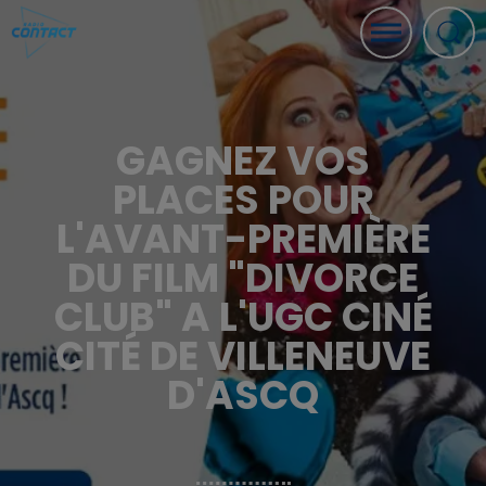
GAGNEZ VOS
PLACES POUR
L'AVANT-PREMIÈRE
DU FILM "DIVORCE
CLUB" A L'UGC CINÉ
CITÉ DE VILLENEUVE
D'ASCQ