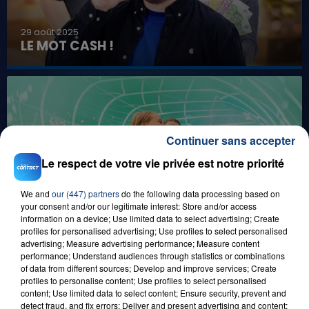
29 août 2025
LE MOT CASH !
Continuer sans accepter
Le respect de votre vie privée est notre priorité
1er août 2026
We and
our (447) partners
do the following data processing based on
GAGNEZ VOS ENTRÉES POUR TOUTE LA
your consent and/or our legitimate interest: Store and/or access
FAMILLE À PLOPSAQUA !
information on a device; Use limited data to select advertising; Create
profiles for personalised advertising; Use profiles to select personalised
advertising; Measure advertising performance; Measure content
performance; Understand audiences through statistics or combinations
of data from different sources; Develop and improve services; Create
profiles to personalise content; Use profiles to select personalised
content; Use limited data to select content; Ensure security, prevent and
detect fraud, and fix errors; Deliver and present advertising and content;