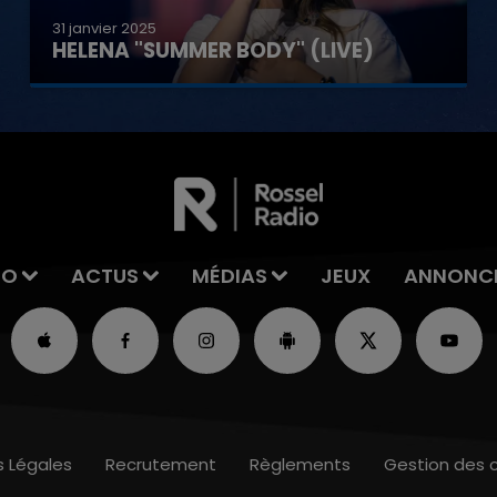
31 janvier 2025
HELENA "SUMMER BODY" (LIVE)
IO
ACTUS
MÉDIAS
JEUX
ANNONC
s Légales
Recrutement
Règlements
Gestion des 