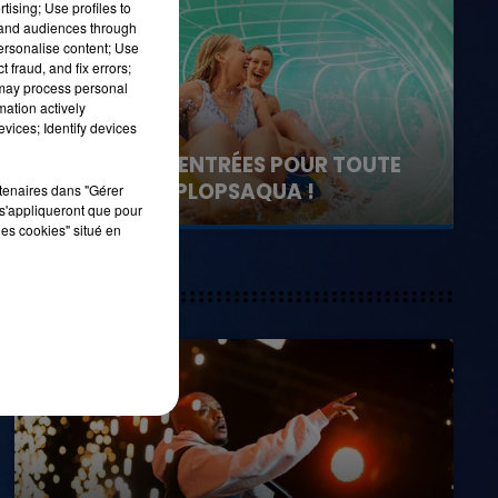
tising; Use profiles to
tand audiences through
personalise content; Use
 fraud, and fix errors;
 may process personal
16h00 - 20h00
mation actively
LA TEAM DU WEEK-END
vices; Identify devices
1er août 2026
GAGNEZ VOS ENTRÉES POUR TOUTE
LA FAMILLE À PLOPSAQUA !
rtenaires dans "Gérer
s'appliqueront que pour
les cookies" situé en