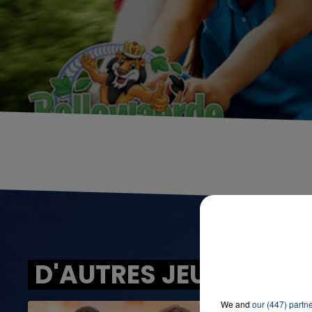
D'AUTRES JEUX
We and
our (447) partn