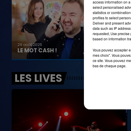
access information on a 
select personalised ad
statistics or combinatio
profiles to select person
Deliver and present adv
16h00 - 20h00
data such as IP address 
LA TEAM DU WEEK-END
requested; Use precise g
based on information tra
29 août 2025
LE MOT CASH !
Vous pouvez accepter en 
mes choix". Vous pouvez
ce site. Vous pouvez met
bas de chaque page.
LES LIVES