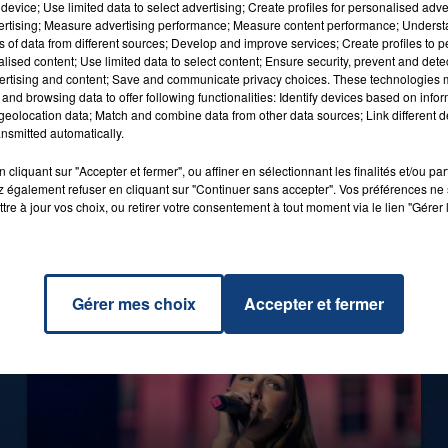
device; Use limited data to select advertising; Create profiles for personalised adver
vertising; Measure advertising performance; Measure content performance; Unders
ns of data from different sources; Develop and improve services; Create profiles to 
alised content; Use limited data to select content; Ensure security, prevent and detect
ertising and content; Save and communicate privacy choices. These technologies
7h00 - 12h00
and browsing data to offer following functionalities: Identify devices based on infor
LA TEAM DU WEEK-END
eolocation data; Match and combine data from other data sources; Link different de
0h00
nsmitted automatically.
GAGNEZ VOS ENTRÉES EN FAMILLE À
BAGATELLE !
cliquant sur "Accepter et fermer", ou affiner en sélectionnant les finalités et/ou pa
 également refuser en cliquant sur "Continuer sans accepter". Vos préférences ne 
tre à jour vos choix, ou retirer votre consentement à tout moment via le lien "Gérer 
Gérer mes choix
Accepter et fermer