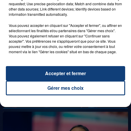
FAMILLE À PLOPSAQUA !
requested; Use precise geolocation data; Match and combine data from
other data sources; Link different devices; Identify devices based on
information transmitted automatically.
Vous pouvez accepter en cliquant sur "Accepter et fermer", ou affiner en
LES LIVES
sélectionnant les finalités et/ou partenaires dans "Gérer mes choix".
Vous pouvez également refuser en cliquant sur "Continuer sans
accepter". Vos préférences ne s'appliqueront que pour ce site. Vous
pouvez mettre à jour vos choix, ou retirer votre consentement à tout
moment via le lien "Gérer les cookies" situé en bas de chaque page.
Accepter et fermer
Gérer mes choix
31 janvier 2025
GIMS "SPIDER" (LIVE)