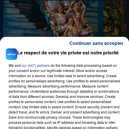
Continuer sans accepter
8 août 2026
Le respect de votre vie privée est notre priorité
GAGNEZ VOS ENTRÉES EN FAMILLE À
BAGATELLE !
We and
our (447) partners
do the following data processing based on
your consent and/or our legitimate interest: Store and/or access
information on a device; Use limited data to select advertising; Create
profiles for personalised advertising; Use profiles to select personalised
advertising; Measure advertising performance; Measure content
performance; Understand audiences through statistics or combinations
of data from different sources; Develop and improve services; Create
profiles to personalise content; Use profiles to select personalised
content; Use limited data to select content; Ensure security, prevent and
detect fraud, and fix errors; Deliver and present advertising and content;
Save and communicate privacy choices. These technologies may
1er août 2026
process personal data such as IP address and browsing data to offer
GAGNEZ VOS ENTRÉES POUR TOUTE LA
following functionalities: Identify devices based on information actively