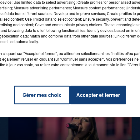
device; Use limited data to select advertising; Create profiles for personalised adver
vertising; Measure advertising performance; Measure content performance; Unders
ns of data from different sources; Develop and improve services; Create profiles to 
alised content; Use limited data to select content; Ensure security, prevent and detect
ertising and content; Save and communicate privacy choices. These technologies
and browsing data to offer following functionalities: Identify devices based on infor
eolocation data; Match and combine data from other data sources; Link different de
1er août 2026
nsmitted automatically.
GAGNEZ VOS ENTRÉES POUR TOUTE
LA FAMILLE À PLOPSAQUA !
cliquant sur "Accepter et fermer", ou affiner en sélectionnant les finalités et/ou pa
 également refuser en cliquant sur "Continuer sans accepter". Vos préférences ne 
tre à jour vos choix, ou retirer votre consentement à tout moment via le lien "Gérer 
Gérer mes choix
Accepter et fermer