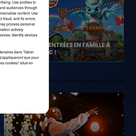
tising; Use profiles to
tand audiences through
personalise content; Use
 fraud, and fix errors;
7h00 - 11h00
 may process personal
LA TEAM DE L'ÉTÉ
mation actively
vices; Identify devices
21 juillet 2026
GAGNEZ VOS ENTRÉES EN FAMILLE À
DENNLYS PARC !
rtenaires dans "Gérer
s'appliqueront que pour
les cookies" situé en