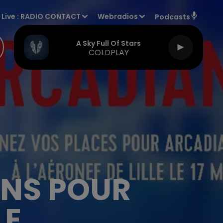
Live :
RADIO CONTACT
Webradios
Podcasts
A Sky Full Of Stars
COLDPLAY
ONS POUR
LE