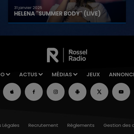
31 janvier 2025
HELENA "SUMMER BODY" (LIVE)
IO
ACTUS
MÉDIAS
JEUX
ANNONC
s Légales
Recrutement
Règlements
Gestion des 