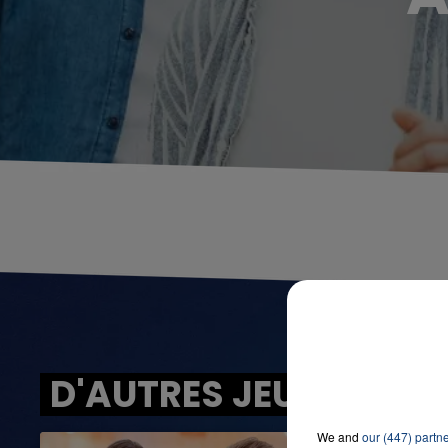
D'AUTRES JEUX
We and
our (447) partn