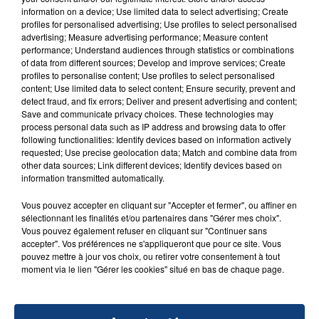
50 CENT
information on a device; Use limited data to select advertising; Create
profiles for personalised advertising; Use profiles to select personalised
advertising; Measure advertising performance; Measure content
performance; Understand audiences through statistics or combinations
of data from different sources; Develop and improve services; Create
profiles to personalise content; Use profiles to select personalised
content; Use limited data to select content; Ensure security, prevent and
detect fraud, and fix errors; Deliver and present advertising and content;
Save and communicate privacy choices. These technologies may
process personal data such as IP address and browsing data to offer
FIL D'ACTU
following functionalities: Identify devices based on information actively
requested; Use precise geolocation data; Match and combine data from
other data sources; Link different devices; Identify devices based on
information transmitted automatically.
Vous pouvez accepter en cliquant sur "Accepter et fermer", ou affiner en
sélectionnant les finalités et/ou partenaires dans "Gérer mes choix".
Vous pouvez également refuser en cliquant sur "Continuer sans
accepter". Vos préférences ne s'appliqueront que pour ce site. Vous
pouvez mettre à jour vos choix, ou retirer votre consentement à tout
moment via le lien "Gérer les cookies" situé en bas de chaque page.
23 juillet 2026
INCENDIE MORTEL À LENS : UNE FEMME ET
SON BÉBÉ ENTRE LA VIE ET LA...