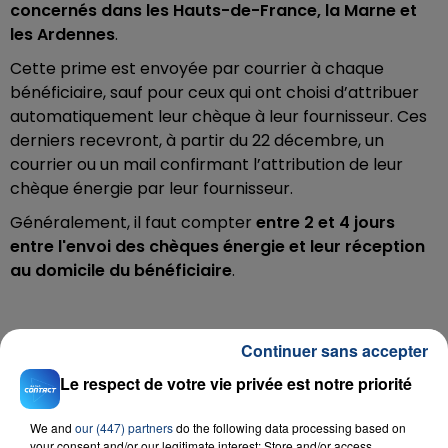
concernés dans les Hauts-de-France, la Marne et
les Ardennes
.
Cette prime est envoyée par courrier à chaque
bénéficiaire, sauf pour ceux qui ont choisi d’attribuer
automatiquement leur chèque à leur fournisseur. Ces
derniers recevront, à partir du 22 décembre, un
courrier ou un mail confirmant l’attribution de leur
chèque énergie par leur fournisseur.
Généralement, il faut compter
entre 2 et 4 jours
entre l'envoi des chèques énergie et leur réception
au domicile du bénéficiaire
.
Continuer sans accepter
Le respect de votre vie privée est notre priorité
RADIO CONTACT
We and
our (447) partners
do the following data processing based on
Candy Shop
your consent and/or our legitimate interest: Store and/or access