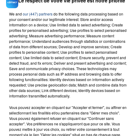
Le respect de votre vie privée est notre priorité
We and
our (447) partners
do the following data processing based on
your consent and/or our legitimate interest: Store and/or access
23 juillet 2026
information on a device; Use limited data to select advertising; Create
INCENDIE MORTEL À LENS : UNE FEMME ET
profiles for personalised advertising; Use profiles to select personalised
SON BÉBÉ ENTRE LA VIE ET LA...
advertising; Measure advertising performance; Measure content
performance; Understand audiences through statistics or combinations
Un homme s'est immolé par le feu après avoir
of data from different sources; Develop and improve services; Create
aspergé sa compagne et leur bébé de trois mois
profiles to personalise content; Use profiles to select personalised
content; Use limited data to select content; Ensure security, prevent and
d'un liquide inflammable.
detect fraud, and fix errors; Deliver and present advertising and content;
Save and communicate privacy choices. These technologies may
process personal data such as IP address and browsing data to offer
following functionalities: Identify devices based on information actively
requested; Use precise geolocation data; Match and combine data from
other data sources; Link different devices; Identify devices based on
information transmitted automatically.
20 juillet 2026
UNE ADOLESCENTE DEVANT SE FAIRE
Vous pouvez accepter en cliquant sur "Accepter et fermer", ou affiner en
OPÉRER DE LA CHEVILLE RESSORT DE LA...
sélectionnant les finalités et/ou partenaires dans "Gérer mes choix".
Vous pouvez également refuser en cliquant sur "Continuer sans
La famille a porté plainte contre la clinique qui a
accepter". Vos préférences ne s'appliqueront que pour ce site. Vous
reconnu sa responsabilité et présenté ses
pouvez mettre à jour vos choix, ou retirer votre consentement à tout
excuses.
moment via le lien "Gérer les cookies" situé en bas de chaque page.