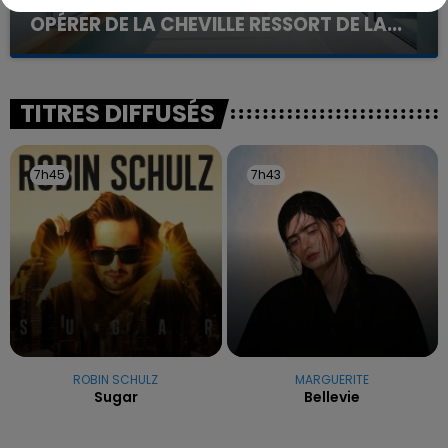
UNE ADOLESCENTE DEVANT SE FAIRE
OPÉRER DE LA CHEVILLE RESSORT DE LA...
La famille a porté plainte contre la clinique qui a
reconnu sa responsabilité et présenté ses
excuses.
TITRES DIFFUSÉS
7h45
7h45
7h43
7h43
ROBIN SCHULZ
MARGUERITE
Sugar
Bellevie