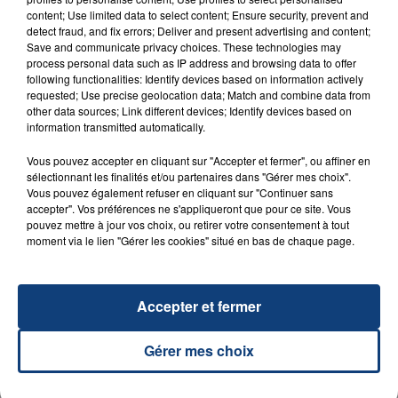
content; Use limited data to select content; Ensure security, prevent and
detect fraud, and fix errors; Deliver and present advertising and content;
Save and communicate privacy choices. These technologies may
process personal data such as IP address and browsing data to offer
following functionalities: Identify devices based on information actively
requested; Use precise geolocation data; Match and combine data from
other data sources; Link different devices; Identify devices based on
information transmitted automatically.
23 juillet 2026
Vous pouvez accepter en cliquant sur "Accepter et fermer", ou affiner en
INCENDIE MORTEL À LENS : UNE FEMME ET
sélectionnant les finalités et/ou partenaires dans "Gérer mes choix".
Vous pouvez également refuser en cliquant sur "Continuer sans
SON BÉBÉ ENTRE LA VIE ET LA...
accepter". Vos préférences ne s'appliqueront que pour ce site. Vous
Un homme s'est immolé par le feu après avoir
pouvez mettre à jour vos choix, ou retirer votre consentement à tout
aspergé sa compagne et leur bébé de trois mois
moment via le lien "Gérer les cookies" situé en bas de chaque page.
d'un liquide inflammable.
Accepter et fermer
Gérer mes choix
20 juillet 2026