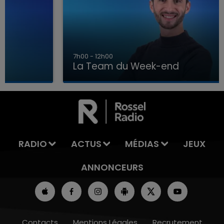
7h00 - 12h00
La Team du Week-end
16h00 - 20h00
LA TEAM DU WEEK-END
RADIO
ACTUS
MÉDIAS
JEUX
ANNONCEURS
Contacts
Mentions Légales
Recrutement