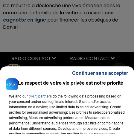
Ce meurtre a déclenché une vive émotion dans la
commune. La famille de la victime a ouvert
une
cagnotte en ligne
pour financer les obsèques de
Daniel.
RADIO CONTACT
Sugar
Continuer sans accepter
ROBIN SCHULZ
Le respect de votre vie privée est notre priorité
We and
our (447) partners
do the following data processing based on
your consent and/or our legitimate interest: Store and/or access
information on a device; Use limited data to select advertising; Create
profiles for personalised advertising; Use profiles to select personalised
advertising; Measure advertising performance; Measure content
performance; Understand audiences through statistics or combinations
FIL D'ACTU
of data from different sources; Develop and improve services; Create
profiles to personalise content; Use profiles to select personalised