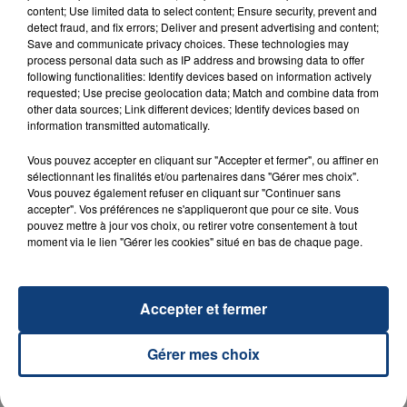
content; Use limited data to select content; Ensure security, prevent and
23 juillet 2026
detect fraud, and fix errors; Deliver and present advertising and content;
INCENDIE MORTEL À LENS : UNE FEMME ET
Save and communicate privacy choices. These technologies may
process personal data such as IP address and browsing data to offer
SON BÉBÉ ENTRE LA VIE ET LA...
following functionalities: Identify devices based on information actively
Un homme s'est immolé par le feu après avoir
requested; Use precise geolocation data; Match and combine data from
aspergé sa compagne et leur bébé de trois mois
other data sources; Link different devices; Identify devices based on
information transmitted automatically.
d'un liquide inflammable.
Vous pouvez accepter en cliquant sur "Accepter et fermer", ou affiner en
sélectionnant les finalités et/ou partenaires dans "Gérer mes choix".
Vous pouvez également refuser en cliquant sur "Continuer sans
accepter". Vos préférences ne s'appliqueront que pour ce site. Vous
pouvez mettre à jour vos choix, ou retirer votre consentement à tout
moment via le lien "Gérer les cookies" situé en bas de chaque page.
20 juillet 2026
UNE ADOLESCENTE DEVANT SE FAIRE
OPÉRER DE LA CHEVILLE RESSORT DE LA...
Accepter et fermer
La famille a porté plainte contre la clinique qui a
reconnu sa responsabilité et présenté ses
Gérer mes choix
excuses.
TITRES DIFFUSÉS