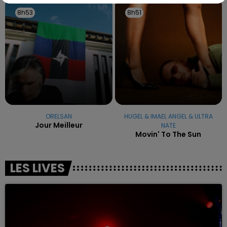
8h53
8h53
8h51
8h51
ORELSAN
HUGEL & IMAEL ANGEL & ULTRA
Jour Meilleur
NATE
Movin' To The Sun
LES LIVES