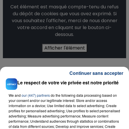
Cet élément est masqué compte-tenu du refus
du dépôt de cookies que vous avez exprimé. Si
vous souhaitez l'afficher, merci de nous donner
votre accord en cliquant sur le bouton ci-
dessous.
Afficher l'élément
LE TITRE
Continuer sans accepter
Le respect de votre vie privée est notre priorité
We and
our (447) partners
do the following data processing based on
Titre :
Aimée pour de vrai
your consent and/or our legitimate interest: Store and/or access
Artiste :
Helena
information on a device; Use limited data to select advertising; Create
profiles for personalised advertising; Use profiles to select personalised
advertising; Measure advertising performance; Measure content
INFOS SUR LE LIVE
performance; Understand audiences through statistics or combinations
of data from different sources; Develop and improve services; Create