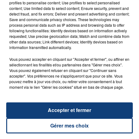
profiles to personalise content; Use profiles to select personalised
content; Use limited data to select content; Ensure security, prevent and
detect fraud, and fix errors; Deliver and present advertising and content;
Plateau :
#Grand Live Radio Contact
Save and communicate privacy choices. These technologies may
Date :
Mardi 9 juillet 2024
process personal data such as IP address and browsing data to offer
following functionalities: Identify devices based on information actively
Lieu :
Stade Levindray, Laon (02)
requested; Use precise geolocation data; Match and combine data from
Organisateurs :
Radio Contact & la ville de Laon
other data sources; Link different devices; Identify devices based on
Jauge :
15.000 personnes
information transmitted automatically.
Vous pouvez accepter en cliquant sur "Accepter et fermer", ou affiner en
sélectionnant les finalités et/ou partenaires dans "Gérer mes choix".
Vous pouvez également refuser en cliquant sur "Continuer sans
AUTRES LIVES
accepter". Vos préférences ne s'appliqueront que pour ce site. Vous
pouvez mettre à jour vos choix, ou retirer votre consentement à tout
moment via le lien "Gérer les cookies" situé en bas de chaque page.
Accepter et fermer
Gérer mes choix