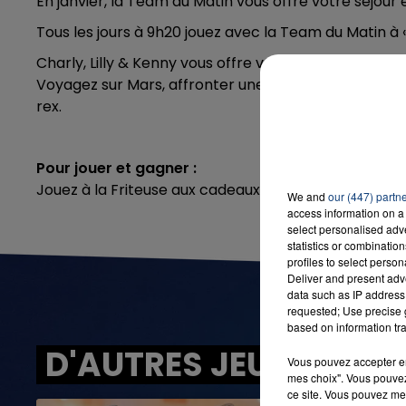
En janvier, la Team du Matin vous offre votre séjour 
Tous les jours à 9h20 jouez avec la Team du Matin 
Charly, Lilly & Kenny vous offre votre séjour en fami
Voyagez sur Mars, affronter une tornade, explorer
rex.
Pour jouer et gagner :
Jouez à la Friteuse aux cadeaux avec La Team du M
We and
our (447) partn
access information on a 
select personalised ad
statistics or combinatio
profiles to select person
Deliver and present adv
data such as IP address 
requested; Use precise g
based on information tra
D'AUTRES JEUX
Vous pouvez accepter en 
mes choix". Vous pouvez
ce site. Vous pouvez met