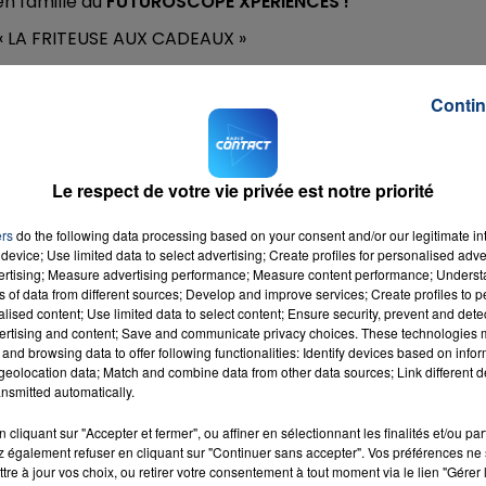
en famille au
FUTUROSCOPE XPERIENCES !
à « LA FRITEUSE AUX CADEAUX »
lle au Futuroscope !
 des mondes fantastiques et remontez le temps face au T
Contin
Le respect de votre vie privée est notre priorité
atin en envoyant
FRITE
par SMS au
7.14.15
(2x0.75€ + sms
ers
do the following data processing based on your consent and/or our legitimate int
device; Use limited data to select advertising; Create profiles for personalised adver
vertising; Measure advertising performance; Measure content performance; Unders
ns of data from different sources; Develop and improve services; Create profiles to 
alised content; Use limited data to select content; Ensure security, prevent and detect
ertising and content; Save and communicate privacy choices. These technologies
and browsing data to offer following functionalities: Identify devices based on infor
eolocation data; Match and combine data from other data sources; Link different de
nsmitted automatically.
cliquant sur "Accepter et fermer", ou affiner en sélectionnant les finalités et/ou pa
 également refuser en cliquant sur "Continuer sans accepter". Vos préférences ne 
tre à jour vos choix, ou retirer votre consentement à tout moment via le lien "Gérer 