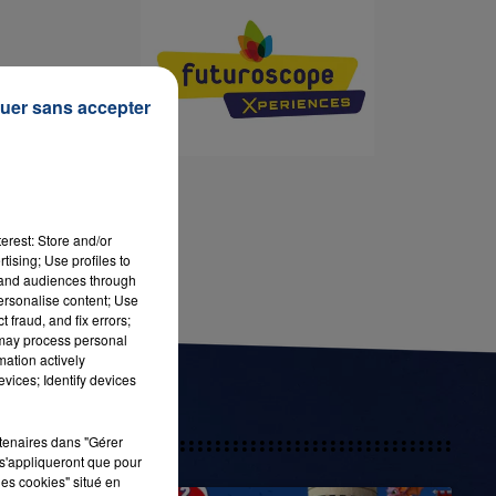
7h00 - 11h00
LA TEAM DE L'ÉTÉ
-
uer sans accepter
)
erest: Store and/or
tising; Use profiles to
tand audiences through
personalise content; Use
 fraud, and fix errors;
 may process personal
mation actively
vices; Identify devices
rtenaires dans "Gérer
s'appliqueront que pour
les cookies" situé en