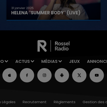
31 janvier 2025
HELENA "SUMMER BODY" (LIVE)
IO
ACTUS
MÉDIAS
JEUX
ANNONC
s Légales
Recrutement
Règlements
Gestion des 