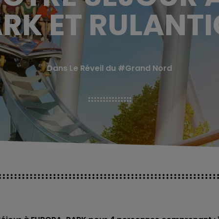
RK ET RULANT
Dans Le Réveil du #Grand Nord