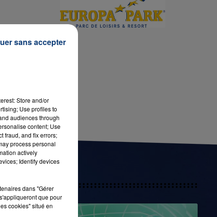
se
16h00 - 20h00
an
uer sans accepter
LA TEAM DU WEEK-END
erest: Store and/or
tising; Use profiles to
tand audiences through
personalise content; Use
 fraud, and fix errors;
 may process personal
mation actively
vices; Identify devices
rtenaires dans "Gérer
s'appliqueront que pour
les cookies" situé en