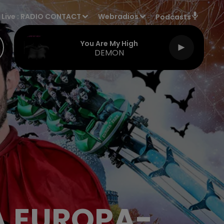
Live :
RADIO CONTACT
Webradios
Podcasts
You Are My High
DEMON
A EUROPA-