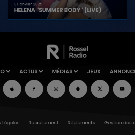
31 janvier 2025
HELENA "SUMMER BODY" (LIVE)
IO
ACTUS
MÉDIAS
JEUX
ANNONC
s Légales
Recrutement
Règlements
Gestion des 