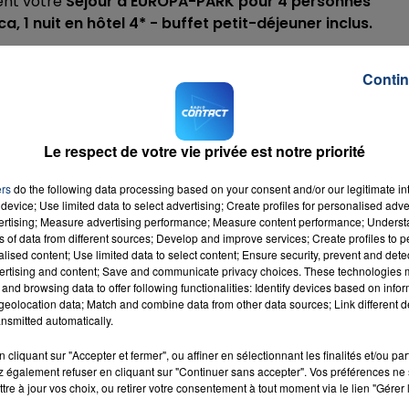
rent votre
Séjour à EUROPA-PARK pour 4 personnes
a, 1 nuit en hôtel 4* - buffet petit-déjeuner inclus.
est la folie à Europa-Park ! La saison
HALLOWinter
propo
7h00 - 12h00
 hivernale. Ceux qui avaient l’embarras du choix entre l’océ
Contin
LA TEAM DU WEEK-END
quer le mois de novembre d’une pierre blanche.
Le respect de votre vie privée est notre priorité
L
par SMS au
7.14.15
(2x0.75€ + sms).
ers
do the following data processing based on your consent and/or our legitimate int
device; Use limited data to select advertising; Create profiles for personalised adver
vertising; Measure advertising performance; Measure content performance; Unders
ns of data from different sources; Develop and improve services; Create profiles to 
alised content; Use limited data to select content; Ensure security, prevent and detect
ertising and content; Save and communicate privacy choices. These technologies
and browsing data to offer following functionalities: Identify devices based on infor
eolocation data; Match and combine data from other data sources; Link different de
nsmitted automatically.
cliquant sur "Accepter et fermer", ou affiner en sélectionnant les finalités et/ou pa
 également refuser en cliquant sur "Continuer sans accepter". Vos préférences ne 
tre à jour vos choix, ou retirer votre consentement à tout moment via le lien "Gérer 