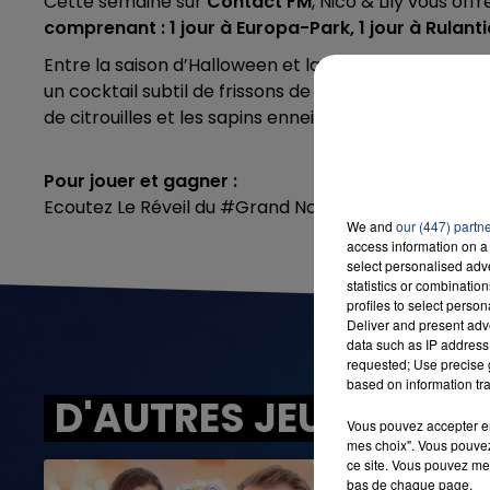
Cette semaine sur
Contact FM
, Nico & Lily vous off
comprenant : 1 jour à Europa-Park, 1 jour à Rulantic
Entre la saison d’Halloween et la saison hivernale, c’
16h00 - 20h00
un cocktail subtil de frissons de plaisir et de féerie
LA TEAM DU WEEK-END
de citrouilles et les sapins enneigés devraient mar
Pour jouer et gagner :
Ecoutez Le Réveil du #Grand Nord et envoyez
REVEI
We and
our (447) partn
access information on a 
select personalised ad
statistics or combinatio
profiles to select person
Deliver and present adv
data such as IP address 
requested; Use precise g
based on information tra
D'AUTRES JEUX
Vous pouvez accepter en 
mes choix". Vous pouvez
ce site. Vous pouvez met
bas de chaque page.