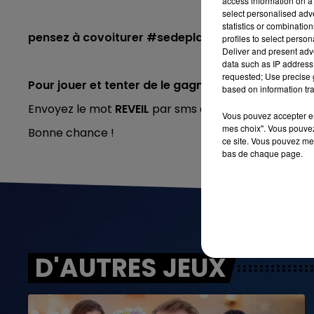
access information on a 
select personalised ad
statistics or combinatio
pensez à covoiturer #sedeplacermoinspolluer
profiles to select person
Deliver and present adv
data such as IP address 
requested; Use precise g
Pour jouer et tenter de le gagner :
based on information tra
Envoyez le mot
REVEIL
par sms au
7 14 15
(prix d'un 
Vous pouvez accepter en 
mes choix". Vous pouvez
Bonne chance !
ce site. Vous pouvez met
bas de chaque page.
D'AUTRES JEUX