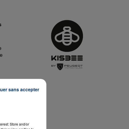
s
7h00 - 12h00
LA TEAM DU WEEK-END
e
de
uer sans accepter
erest: Store and/or