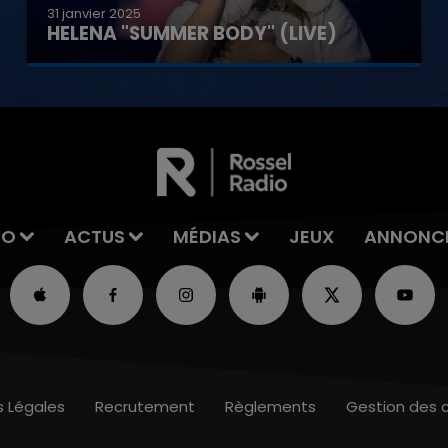
31 janvier 2025
HELENA "SUMMER BODY" (LIVE)
IO
ACTUS
MÉDIAS
JEUX
ANNONC
s Légales
Recrutement
Règlements
Gestion des 