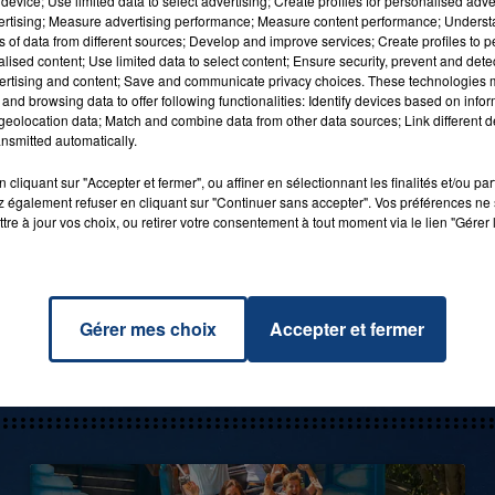
device; Use limited data to select advertising; Create profiles for personalised adver
vertising; Measure advertising performance; Measure content performance; Unders
ns of data from different sources; Develop and improve services; Create profiles to 
alised content; Use limited data to select content; Ensure security, prevent and detect
ertising and content; Save and communicate privacy choices. These technologies
and browsing data to offer following functionalities: Identify devices based on infor
eolocation data; Match and combine data from other data sources; Link different de
nsmitted automatically.
sms + 2x0.75cts€).
cliquant sur "Accepter et fermer", ou affiner en sélectionnant les finalités et/ou pa
 également refuser en cliquant sur "Continuer sans accepter". Vos préférences ne 
tre à jour vos choix, ou retirer votre consentement à tout moment via le lien "Gérer 
Gérer mes choix
Accepter et fermer