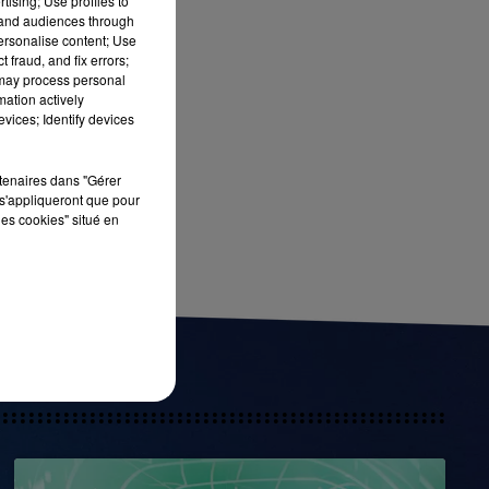
tising; Use profiles to
tand audiences through
personalise content; Use
 fraud, and fix errors;
 may process personal
mation actively
vices; Identify devices
rtenaires dans "Gérer
s'appliqueront que pour
les cookies" situé en