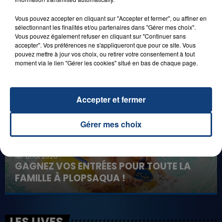
Vous pouvez accepter en cliquant sur "Accepter et fermer", ou affiner en
sélectionnant les finalités et/ou partenaires dans "Gérer mes choix".
8 août 2026
Vous pouvez également refuser en cliquant sur "Continuer sans
GAGNEZ VOS ENTRÉES EN FAMILLE À
accepter". Vos préférences ne s'appliqueront que pour ce site. Vous
BAGATELLE !
pouvez mettre à jour vos choix, ou retirer votre consentement à tout
moment via le lien "Gérer les cookies" situé en bas de chaque page.
Accepter et fermer
Gérer mes choix
1er août 2026
GAGNEZ VOS ENTRÉES POUR TOUTE LA
FAMILLE À PLOPSAQUA !
LES LIVES