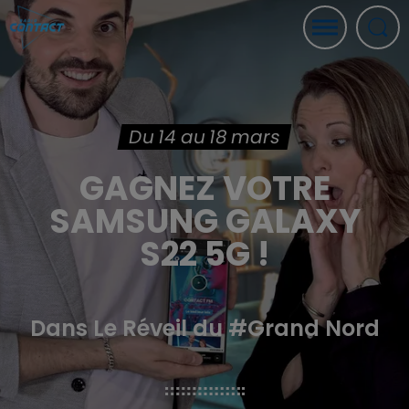
Du 14 au 18 mars
GAGNEZ VOTRE
SAMSUNG GALAXY
S22 5G !
Dans Le Réveil du #Grand Nord