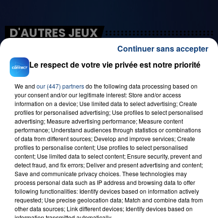
D'AUTRES JEUX
Continuer sans accepter
Le respect de votre vie privée est notre priorité
We and
our (447) partners
do the following data processing based on
your consent and/or our legitimate interest: Store and/or access
information on a device; Use limited data to select advertising; Create
profiles for personalised advertising; Use profiles to select personalised
advertising; Measure advertising performance; Measure content
performance; Understand audiences through statistics or combinations
of data from different sources; Develop and improve services; Create
29 août 2025
LE MOT CASH !
profiles to personalise content; Use profiles to select personalised
content; Use limited data to select content; Ensure security, prevent and
detect fraud, and fix errors; Deliver and present advertising and content;
Save and communicate privacy choices. These technologies may
process personal data such as IP address and browsing data to offer
following functionalities: Identify devices based on information actively
requested; Use precise geolocation data; Match and combine data from
other data sources; Link different devices; Identify devices based on
information transmitted automatically.