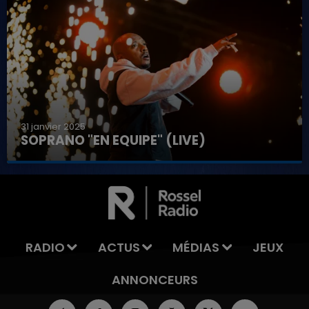
31 janvier 2025
SOPRANO "EN EQUIPE" (LIVE)
7h00 - 11h00
LA TEAM DE L'ÉTÉ
RADIO
ACTUS
MÉDIAS
JEUX
ANNONCEURS