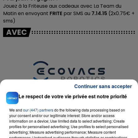
Jouez à la Friteuse aux cadeaux avec La Team du
Matin en envoyant
FRITE
par SMS au
7.14.15
(2x0.75€ +
sms)
AVEC
Continuer sans accepter
Le respect de votre vie privée est notre priorité
We and
our (447) partners
do the following data processing based on
your consent and/or our legitimate interest: Store and/or access
information on a device; Use limited data to select advertising; Create
profiles for personalised advertising; Use profiles to select personalised
D'AUTRES JEUX
advertising; Measure advertising performance; Measure content
performance; Understand audiences through statistics or combinations