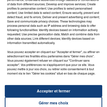
of data from different sources; Develop and improve services; Create
profiles to personalise content; Use profiles to select personalised
content; Use limited data to select content; Ensure security, prevent and
detect fraud, and fix errors; Deliver and present advertising and content;
Save and communicate privacy choices. These technologies may
process personal data such as IP address and browsing data to offer
following functionalities: Identify devices based on information actively
requested; Use precise geolocation data; Match and combine data from
other data sources; Link different devices; Identify devices based on
information transmitted automatically.
29 août 2025
LE MOT CASH !
Vous pouvez accepter en cliquant sur "Accepter et fermer", ou affiner en
sélectionnant les finalités et/ou partenaires dans "Gérer mes choix".
Vous pouvez également refuser en cliquant sur "Continuer sans
accepter". Vos préférences ne s'appliqueront que pour ce site. Vous
pouvez mettre à jour vos choix, ou retirer votre consentement à tout
moment via le lien "Gérer les cookies" situé en bas de chaque page.
Accepter et fermer
1er août 2026
Gérer mes choix
GAGNEZ VOS ENTRÉES POUR TOUTE LA