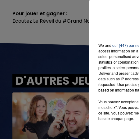
Pour jouer et gagner :
Ecoutez Le Réveil du #Grand Nord
et envoyez
REVEI
We and
our (447) partn
access information on a 
select personalised ad
statistics or combinatio
profiles to select person
Deliver and present adv
D'AUTRES JEUX
data such as IP address 
requested; Use precise g
based on information tra
Vous pouvez accepter en 
mes choix". Vous pouvez
ce site. Vous pouvez met
bas de chaque page.