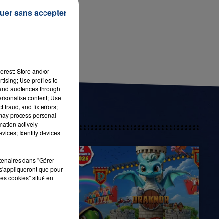
uer sans accepter
7h00 - 11h00
LA TEAM DE L'ÉTÉ
erest: Store and/or
tising; Use profiles to
tand audiences through
personalise content; Use
 fraud, and fix errors;
 may process personal
mation actively
vices; Identify devices
rtenaires dans "Gérer
s'appliqueront que pour
les cookies" situé en
21 juillet 2026