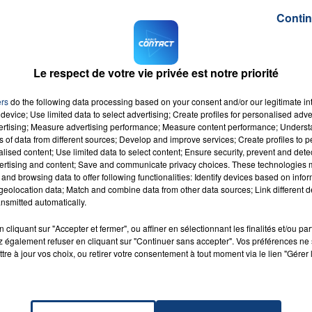
Contin
L
par SMS au
7.14.15
(2x0.75€ + sms).
Le respect de votre vie privée est notre priorité
ers
do the following data processing based on your consent and/or our legitimate int
device; Use limited data to select advertising; Create profiles for personalised adver
vertising; Measure advertising performance; Measure content performance; Unders
ns of data from different sources; Develop and improve services; Create profiles to 
alised content; Use limited data to select content; Ensure security, prevent and detect
ertising and content; Save and communicate privacy choices. These technologies
and browsing data to offer following functionalities: Identify devices based on infor
eolocation data; Match and combine data from other data sources; Link different de
nsmitted automatically.
cliquant sur "Accepter et fermer", ou affiner en sélectionnant les finalités et/ou pa
 également refuser en cliquant sur "Continuer sans accepter". Vos préférences ne 
tre à jour vos choix, ou retirer votre consentement à tout moment via le lien "Gérer 
1er août 2026