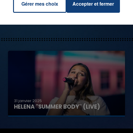
GAGNEZ VOS ENTRÉES POUR TOUTE
Gérer mes choix
Accepter et fermer
LA FAMILLE À PLOPSAQUA !
31 janvier 2025
HELENA "SUMMER BODY" (LIVE)