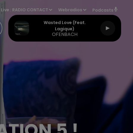
Live :
RADIO CONTACT
Webradios
Podcasts
Wasted Love (feat.
Lagique)
OFENBACH
TION 5 !